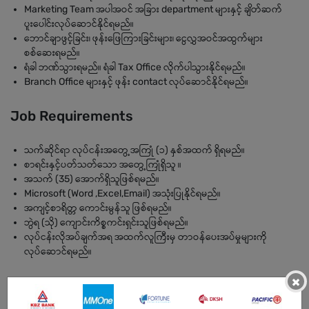
Marketing Team အပါအဝင် အခြား department များနှင့် ချိတ်ဆက်
ပူးပေါင်းလုပ်ဆောင်နိုင်ရမည်။
ဘောင်ချာဖွင့်ခြင်း၊ ဖုန်းဖြေကြားခြင်းများ၊ ငွေလွှအဝင်အထွက်များ
စစ်ဆေးရမည်။
ရံခါ ဘဏ်သွားရမည်။ ရံခါ Tax Office လိုက်ပါသွားနိုင်ရမည်။
Branch Office များနှင့် ဖုန်း contact လုပ်ဆောင်နိုင်ရမည်။
Job Requirements
သက်ဆိုင်ရာ လုပ်ငန်းအတွေ့အကြုံ (၁) နှစ်အထက် ရှိရမည်။
စာရင်းနှင့်ပတ်သတ်သော အတွေ့ကြုံရှိသူ ။
အသက် (35) အောက်ရှိသူဖြစ်ရမည်။
Microsoft (Word ,Excel,Email) အသုံးပြုနိုင်ရမည်။
အကျင့်စာရိတ္တ ကောင်းမွန်သူ ဖြစ်ရမည်။
ဘွဲရ (သို) ကျောင်းကိစ္စကင်းရှင်းသူဖြစ်ရမည်။
လုပ်ငန်းလိုအပ်ချက်အရ အထက်လူကြီးမှ တာဝန်ပေးအပ်မှုများကို
လုပ်ဆောင်ရမည်။
×
BENEFITS