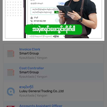
Already Expired
Don't have an account?
REGISTER NOW!
More Similar Jobs
Invoice Clerk
Smart Group
Kyauktada | Yangon
Cost Controller
Smart Group
Kyauktada | Yangon
စာရင်းကိုင်
Lulay General Trading Co.,Ltd
Kyauktada | Yangon
Accounts Assistant Officer