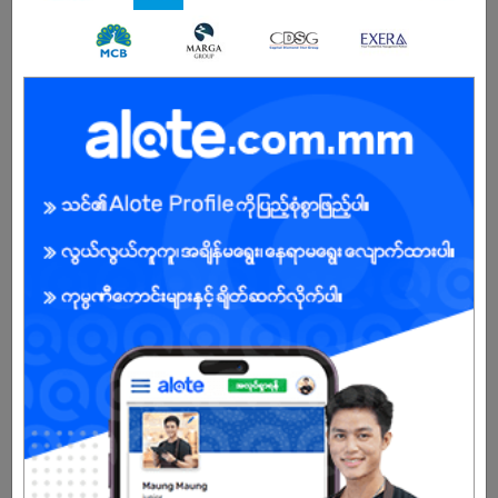
ရုံးချိန် - 9:00 AM to 5:00 PM / တနဂ်နွေနှင့် အစိုးရရုံးပိတ်ရက်များ ပိတ်သည်။
Male/Female
Open To :