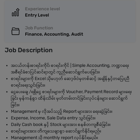
Experience level
Entry Level
Job Function
Finance, Accounting, Audit
Job Description
အငယ်တန်းစာရင်းကိုင်၊ စာရင်းကိုင် | Simple Accounting, ဘဏ္ဍာရေး
အစီရင်ခံစာပြင်ဆင်ရာတွင် ကူညီဆောင်ရွက်ပေးခြင်း။
စာရင်းများကို Excel သိုမဟုတ် ဆော့ဖ်ဝဲမှတစ်ဆင့် အချိန်နှင့်တပြေးညီ
စာရင်းရေးသွင်းခြင်း။
ငွေပေးချေ /ရရှိငွေ စာရင်းများကို Voucher, Payment Record များရေး
ခြင်း မှန်ကန်စွာ ထိန်းသိမ်း မှတ်တမ်းတင်ခြင်းလုပ်ငန်းများ ဆောင်ရွက်
ခြင်း။
Management မှ လိုအပ်သည့် Report များအား ရေးဆွဲခြင်း။
Expense, Income, Sale Data entry သွင်းခြင်း။
Daily Cash book နှင့် Stock များအား စနစ်တကျစီမံခြင်း။
စာရင်းများအား တိကျသေချာစွာ ဆောင်ရွက်နိုင်ရမည်။
Management သို monthly report လုပ်နိုင်ရမည်။