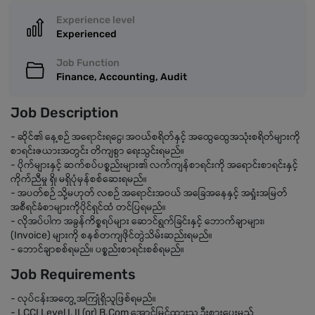
Experience level
Experienced
Job Function
Finance, Accounting, Audit
Job Description
- ဆိုင်၏ နေ့စဉ် အရောင်းရငွေ၊ အဝယ်စရိတ်နှင့် အထွေထွေအသုံးစရိတ်များကို
စာရင်းဇယားအတွင်း တိကျစွာ ရေးသွင်းရမည်။
- ပိုက်များနှင့် ဆက်စပ်ပစ္စည်းများ၏ လက်ကျန်စာရင်းကို အရောင်းစာရင်းနှင့်
ကိုက်ညီမှု ရှိ၊ မရှိပုံမှန်စစ်ဆေးရမည်။
- အပတ်စဉ် သို့မဟုတ် လစဉ် အရောင်းအဝယ် အခြေအနေနှင့် အရှုံးအမြတ်
အစီရင်ခံစာများကိုပိုင်ရှင်ထံ တင်ပြရမည်။
- လိုအပ်ပါက အခွန်ကိစ္စရပ်များ ဆောင်ရွက်ခြင်းနှင့် ဘောက်ချာများ၊
(Invoice) များကို စနစ်တကျဖိုင်တွဲသိမ်းဆည်းရမည်။
- ဘောင်ချာစစ်ရမည်။ ပစ္စည်းစာရင်းစစ်ရမည်။
Job Requirements
- လုပ်ငန်းအတွေ့အကြုံရှိသူဖြစ်ရမည်။
- LCCI Level I, II (or) B.Com အောင်မြင်ထားသူ ဦးစားပေးမည်