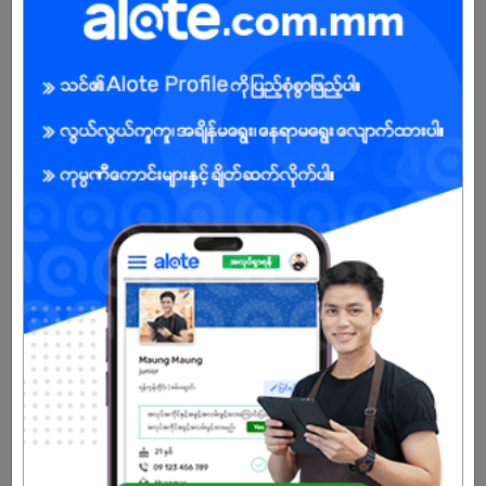
Female
Open To :
Already Expired
Don't have an account?
REGISTER NOW!
More Similar Jobs
Junior Accountant