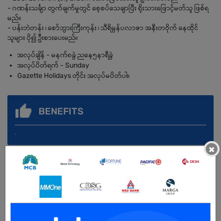
- ဂဏန်းသင်္ချာ တွက်ချက်မှုတွင် စေ့စပ်သေချာပြီး ရိုးသားဖြောင့်မတ်သူ ဖြစ်ရ
မည်။
- ပန်းဘဲတန်း ၊‌ စော်ဘွားကြီးကုန်း ၊ သီရိမွန်ပလာဇာ အနီးတဝိုက် နေထိုင်
သူများ ပို၍ ဦးစားပေးမည်။
အလုပ်ချိန် - မနက်၈ခွဲ ညနေ၅နာရီခွဲ
အလုပ်ပိတ်ရက် - Sunday
Gazette Holidays တိုင်း အလုပ်မပိတ်ပါ။
BENEFITS
.
×