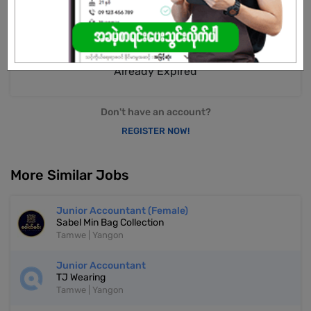
Already Expired
Don't have an account?
REGISTER NOW!
More Similar Jobs
Junior Accountant (Female)
Sabel Min Bag Collection
Tamwe | Yangon
Junior Accountant
TJ Wearing
Tamwe | Yangon