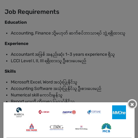
Job Requirements
Education
Accounting, Finance သို့မဟုတ် ဆက်စပ်ဘာသာရပ် ဘွဲ့ရရှိထားသူ
Experience
Accountant အဖြစ် အနည်းဆုံး 1–3 years experience ရှိသူ
LCCI Level I, II, III ရရှိထားသူ ဦးစားပေးမည်
Skills
Microsoft Excel, Word အသုံးပြုနိုင်သူ
Accounting Software အသုံးပြုနိုင်သူ ဦးစားပေးမည်
Numerical skill ကောင်းမွန်သူ
Report များကို တိကျစွာ ပြုလုပ်နိုင်သူ
×
Personal Qualities
တာဝန်ယူမှုရှိသူ
ရိုးသားပြီး စည်းကမ်းရှိသူ
အဖွဲ့အစည်းနှင့် ပူးပေါင်းလုပ်ဆောင်နိုင်သူ