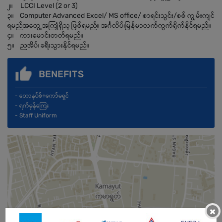
၂။ LCCI Level (2 or 3)
၃။ Computer Advanced Excel/ MS office/ စာရင်းသွင်း/စစ် ကျွမ်းကျင်
ရမည်အတွေ့အကြုံရှိသူ ဖြစ်ရမည်။ အင်္ဂလိပ်၊မြန်မာလက်ကွက်ရိုက်နိင်ရမည်။
၄။ ကားမောင်းတတ်ရမည်။
၅။ ညအိပ်၊ ခရီးသွားနိုင်ရမည်။
BENEFITS
- ဘောနပ်စ်+ကော်မရှင်
- ရက်မှန်ကြေး
- Staff Uniform
×