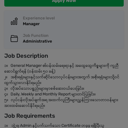
Apply Now
Experience level
Manager
Job Function
Administrative
Job Description
၁။ General Manager ၏ဝန်ထမ်းရေးရာနှင့် အထွေထွေကိစ္စများကို ကူညီ
ဆောင်ရွက်ရန် (ဝန်ထမ်း ၅၀ ခန့်)
၂။ အစိုးရရုံးများနှင့်သက်ဆိုင်သောလုပ်ငန်းများအတွက် အစိုးရရုံးများသို့ဝင်
ထွက်သွားလာနိုင်ရမည်။
၃။ လိုအပ်သောပစ္စည်းများမှာစစ်ဆေးဝယ်ပေးခြင်း။
၄။ Daily, Weekly and Monthly Report များတင်ပြခြင်း။
၅။ လုပ်ငန်းလိုအပ်ချက်အရ အထက်လူကြီးများညွှန်ကြားသောတာဝန်များ
အားထမ်းဆောင်နိုင်ရမည်။
Job Requirements
၁။ ဘွဲ့ရ၊ Admin နှင့်ပက်သက်သော Certificate တခုခု ရရှိပြီးသူ