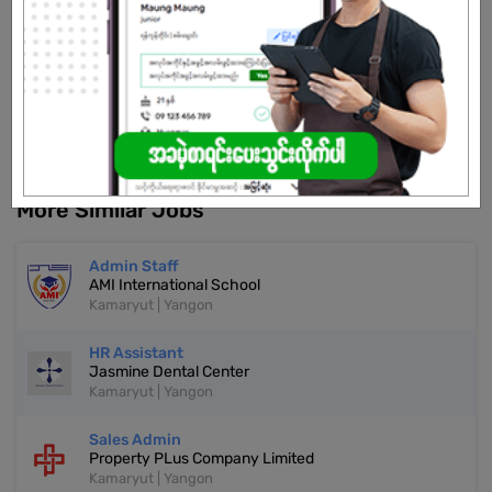
CLICK HERE TO APPLY
Don't have an account?
REGISTER NOW!
More Similar Jobs
Admin Staff
AMI International School
Kamaryut | Yangon
HR Assistant
Jasmine Dental Center
Kamaryut | Yangon
Sales Admin
Property PLus Company Limited
Kamaryut | Yangon