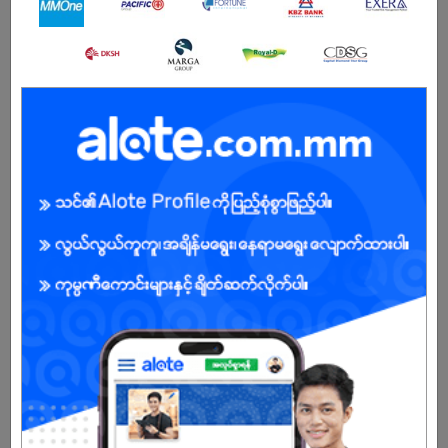
Male
Open To :
၂ နှစ်စာချုပ်ချုပ်နိုင်ပါလား?
YES
NO