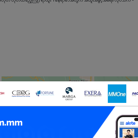
သို့မဟုတ် ဟိုတယ်ဧည့်ကြို) ရာထူး 1 နေရာစာအတွက် အထူးအခွင့်အရေး၊ လုပ်သက် -