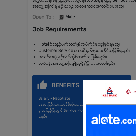
ဒက္ခိဏသီရိ၊ နေပြည်တော်တွင်ရှိသော အချိန်ပြည့် Bell Boy (
အတွေ့အကြုံရှိ နှင့် လစဉ် လစာကောင်းကောင်းပေးမည်။
Open To :
Male
Job Requirements
Hotel ပိုင်းနှင့်ပက်သတ်၍လုပ်ကိုင်ဖူးသူဖြစ်ရမည်။
Customer Service ကောင်းမွန်စွာပေးနိုင်သူဖြစ်ရမည်။
အသင်းအဖွဲ့နှင့်လုပ်ကိုင်တက်သူဖြစ်းမည်။
လုပ်ငန်းအတွေ့အကြုံရှိသူပို၍ဦးစားပေးပါမည်။
BENEFITS
Salary - Negotiate
နေစားငြိမ်း၊အဆောင်စီစဉ်ပေးသည်။
၃ လပြည့်ပြီးလျှင် Service Money နှင့် အခြားခံစားခွင့်များရှိ
သည်။