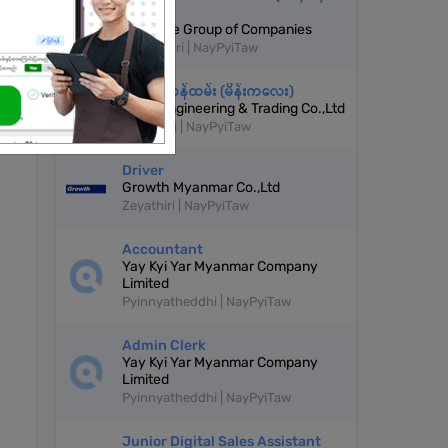
Taw)
Supreme Group of Companies
Ottarathiri | NayPyiTaw
အရောင်းဝန်ထမ်း (မိန်းကလေး)
MTKK Engineering & Trading Co.,Ltd
Zabuthiri | NayPyiTaw
Driver
Growth Myanmar Co.,Ltd
Zeyathiri | NayPyiTaw
Accountant
Yay Kyi Yar Myanmar Company
Limited
Pyinnyatheddhi | NayPyiTaw
Admin Clerk
Yay Kyi Yar Myanmar Company
Limited
Pyinnyatheddhi | NayPyiTaw
Junior Digital Sales Assistant