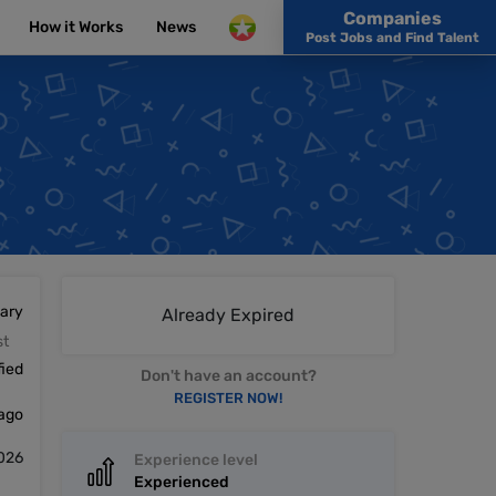
Companies
How it Works
News
Post Jobs and Find Talent
lary
Already Expired
st
fied
Don't have an account?
REGISTER NOW!
 ago
2026
Experience level
Experienced