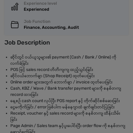
Experience level
Experienced
Job Function
Finance, Accounting, Audit
Job Description
ဆိုင်တွင် ဝယ်ယူသူများ၏ payment (Cash / Bank / Online) ကို
လက်ခံခြင်း
POS ဖြင့် sales record တိတိကျကျ ထည့်သွင်းခြင်း
ဆိုင်ဝယ်ဘောက်ချာ (Shop Receipt) ထုတ်ပေးခြင်း
Online order များအတွက် ဘောက်ချာ / invoice ထုတ်ပေးခြင်း
Cash, KBZ / Wave / Bank transfer payment များကို စနစ်တကျ
record ထားခြင်း
နေ့စဉ် cash count လုပ်ပြီး POS report နှင့် တိုက်ဆိုင်စစ်ဆေးခြင်း
ငွေမကိုက်ခြင်း / error ဖြစ်ပါက မန်နေဂျာထံ ချက်ချင်းတင်ပြခြင်း
Receipt, voucher နှင့် sales record များကို စနစ်တကျ ထိန်းသိမ်း
ခြင်း
Page Admin / Sales team နှင့်ပူးပေါင်းပြီး order flow ကို စနစ်တကျ
ဆောင်ရွက်ခြင်း