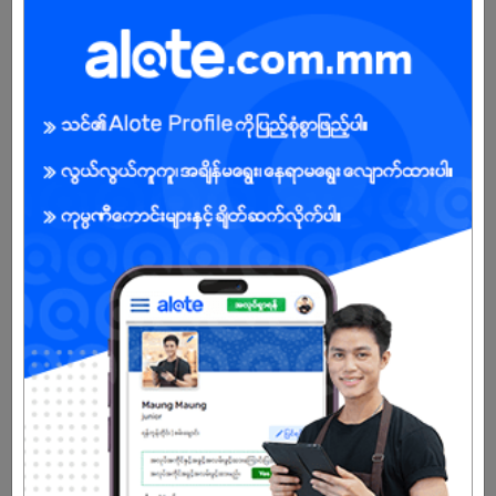
Female
Open To :
Already Expired
Don't have an account?
REGISTER NOW!