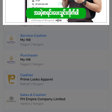
More Similar Jobs
Cashier
A4 International School
Dagon | Yangon
Service Cashier
My Hill
Dagon | Yangon
Purchaser
My Hill
Dagon | Yangon
Cashier
Prime Looks Apparel
Bahan | Yangon
Sales & Cashier
PH Empire Company Limited
Yankin | Yangon