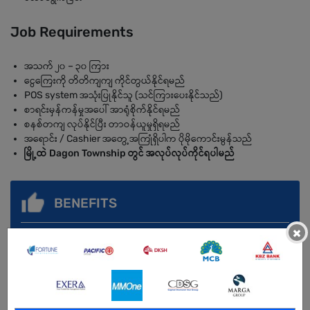
Job Requirements
အသက် ၂၀ – ၃၀ ကြား
ငွေကြေးကို တိတိကျကျ ကိုင်တွယ်နိုင်ရမည်
POS system အသုံးပြုနိုင်သူ (သင်ကြားပေးနိုင်သည်)
စာရင်းမှန်ကန်မှုအပေါ် အာရုံစိုက်နိုင်ရမည်
စနစ်တကျ လုပ်နိုင်ပြီး တာဝန်ယူမှုရှိရမည်
အရောင်း / Cashier အတွေ့အကြုံရှိပါက ပိုမိုကောင်းမွန်သည်
မြို့ထဲ Dagon Township တွင် အလုပ်လုပ်ကိုင်ရပါမည်
BENEFITS
×
Working Hours: မနက် ၉:၀၀ – ညနေ ၇:၀၀