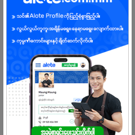
BENEFITS
.
Female
Open To :