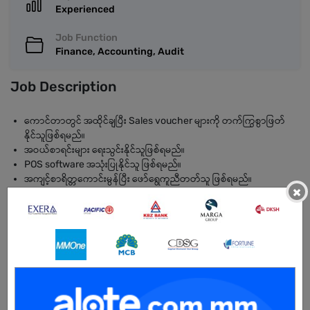
Experienced
Job Function
Finance, Accounting, Audit
Job Description
ကောင်တာတွင် အထိုင်ချပြီး Sales voucher များကို တက်ကြွစွာဖြတ်
နိုင်သူဖြစ်ရမည်။
အဝယ်စာရင်းများ ရေးသွင်းနိုင်သူဖြစ်ရမည်။
POS software အသုံးပြုနိုင်သူ ဖြစ်ရမည်။
အကျင့်စာရိတ္တကောင်းမွန်ပြီး ဖော်ရွေကူညီတတ်သူ ဖြစ်ရမည်။
×
ငွေသွင်း ငွေထုတ် စသော စာရွက်စာတန်းများကို စစ်ဆေးပြီး မှတ်တမ်း
ပြုလုပ်ပေးခြင်း။
Job Requirements
ငွေကြေးပမာဏများစွာကို တိကျစွာ ရေတွက်ကိုင်တွယ်နိုင်ရမည်။
ကွန်ပြူတာကောင်းစွာ အသုံးပြုနိုင်သူဖြစ်ရမည်။
ရိုးသား၍ အကျင့်စာရိတ္တကောင်းမွန်သူဖြစ်ရမည်။