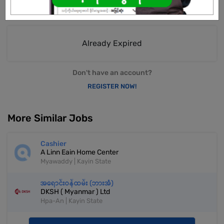
Already Expired
Don't have an account?
REGISTER NOW!
More Similar Jobs
Cashier
A Linn Eain Home Center
Myawaddy | Kayin State
အရောင်းဝန်ထမ်း (ဘားအံ)
DKSH ( Myanmar ) Ltd
Hpa-An | Kayin State