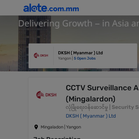
DKSH ( Myanmar ) Ltd
Yangon |
5 Open Jobs
CCTV Surveillance A
(Mingalardon)
လုံခြုံရေးဝန်ဆောင်မှု | Security
DKSH ( Myanmar ) Ltd
Mingaladon | Yangon