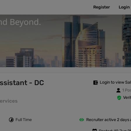
Register
Login
ssistant - DC
Login to view Sa
1 Po
Veri
 Services
Full Time
Recruiter active 2 days