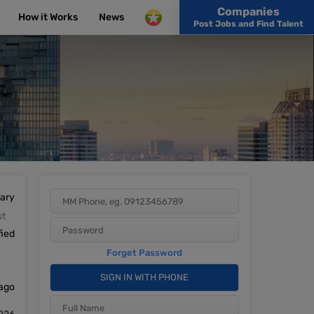
Companies
How it Works
News
Post Jobs and Find Talent
lary
st
fied
 ago