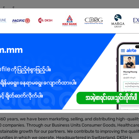
းမွန်ရမည်
 160 years, we have been marketing, selling, and distributing high-qualit
00 companies. Through our Business Units Consumer Goods, Healthcare
tainable growth for our partners. We contribute to improving the quali
munities in which we operate. Headquartered in Switzerland, DKSH is