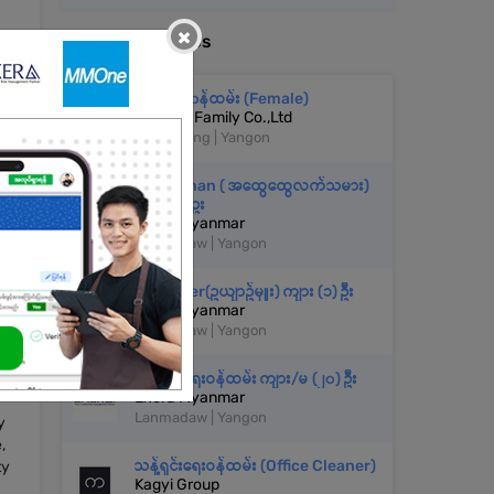
×
More Similar Jobs
အိမ်အကူ၀န်ထမ်း (Female)
Taw Win Family Co.,Ltd
Sanchaung | Yangon
Handyman ( အထွေထွေလက်သမား)
ကျား (၁) ဥး
Exera Myanmar
Lanmadaw | Yangon
Gardener(ဥယျာဥ်မှူး) ကျား (၁) ဦး
Exera Myanmar
Lanmadaw | Yangon
သန့်ရှင်းရေးဝန်ထမ်း ကျား/မ (၂၀) ဦး
Exera Myanmar
Lanmadaw | Yangon
y
,
သန့်ရှင်းရေးဝန်ထမ်း (Office Cleaner)
ty
Kagyi Group