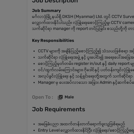
Job Description
Job Summary
မင်္ဂလာဒုံမြို့နယ်ရှိ DKSH (Myanmar) Ltd. တွင် CCTV Surve
လျှောက်ထားနိုင်ပါသည်။ လုံခြုံရေးစောင့်ကြည့်မှု၊ CCTV camera
သက်ဆိုင်ရာ manager ကို report တင်ပြခြင်း စသည်တို့ကို 
Key Responsibilities
CCTV များကို အချိန်ပြည့်စောင့်ကြည့်၍ သံသယဖြစ်စရာ အ
သက်ဆိုင်ရာ လုံခြုံရေးအဖွဲ့နှင့် ပူးပေါင်း၍ အရေးပေါ်အခြ
စောင့်ကြည့်မှတ်တမ်း၊ register in/out နှင့် daily report မ
ဝင်/ထွက်လမ်းကြောင်းများ၊ ဂိုဒေါင်နှင့် ပတ်ဝန်းကျင်လုံခြ
အလုပ်ခွင်လုံခြုံရေး နှင့် သန့်ရှင်းရေးတို့အတွက် သက်ဆိုင်
Manager မှ ပေးအပ်လာသော အခြား Admin နှင့်ဆက်စပ်သ
Open To :
Male
Job Requirements
အခြေခံပညာ အထက်တန်းတက်ရောက်ဖူးသူဖြစ်ရမည်
Entry Level လျှောက်ထားနိုင်ပြီး လုံခြုံရေး/စောင့်ကြည့်