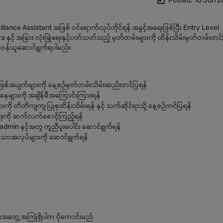
Posted: 10 Jun 
illance Assistant အဖြစ် ဝင်ရောက်လုပ်ကိုင်ရန် အခွင့်အရေးဖြစ်ပြီး Entry Level
 နှင့် အခြား လုံးခြုံရေးနှင့်ပတ်သတ်သည့် မှတ်တမ်းများကို ထိန်းသိမ်းမှတ်တမ်းတင်ပ
တာဝန်ယူဆောင်ရွက်ရပါမည်။
ဖြစ်အပျက်များကို နေ့စဉ်မှတ်တမ်းသိမ်းဆည်းတင်ပြရန်
ေအနေများကို အချိန်မီအကြောင်းကြားရန်
ျားကို တိတိကျကျ ပြုစုထိန်းသိမ်းရန် နှင့် သက်ဆိုင်ရာသို့ နေ့စဉ်တင်ပြရန်
ုံရေးကို ဆက်လက်စောင့်ကြည့်ရန်
ရာ admin နှင့်အတူ ကူညီပူးပေါင်း ဆောင်ရွက်ရန်
ောအလုပ်များကို ဆောင်ရွက်ရန်
ရေးအတွေ့အကြုံရှိပါက ပိုကောင်းမည်