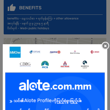
BENEFITS
benefits - နေ့လယ်စာ + ရက်မှန်ကြေး + other allowance
အလုပ်ချိန် - မနက် ၉ မှ ညနေ ၅ နာရီ
ပိတ်ရက် - Wed+ public holidays
×
Female
Open To :