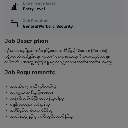
Experience level
Entry Level
Job Function
General Workers, Security
Job Description
ပျဉ်းမနား နေပြည်တော်တွင်ရှိသော အချိန်ပြည့် Cleaner (Female)
(သို့မဟုတ် သန့်ရှင်းရေး) ရာထူး 1 နေရာစာအတွက် အထူးအခွင့်အရေး၊
လုပ်သက် - အတွေ့အကြုံမရှိ နှင့် လစဉ် လစာကောင်းကောင်းပေးမည်။
Job Requirements
အသက်က ၅၀ ထိ ရပါတယ်ရှင့်
အတွေ့အကြုံရှိသူ ဦးစားပေး
သန့်ရှင်းသပ်ရပ်ပြီး တာဝန်ယူမှုရှိသူ
ကျန်းမာရေးကောင်းမွန်သူ
အချိန်မှန်တက်ရောက်နိုင်သူ
အသင်းအဖွဲ့နှင့် ပူးပေါင်းလုပ်ဆောင်နိုင်သူ