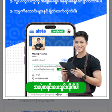
Already Expired
Don't have an account?
REGISTER NOW!
More Similar Jobs
Mechanic Leader ( ကားလေးစက်ပြင်Leader)
HTS Myanmar AIG Co.,Ltd
Pyinmana | NayPyiTaw
Office Staff (Naypyitaw)
Soe Pyai Sone Win Co.,Ltd
Pyinmana | NayPyiTaw
Administrative Officer (Nay Pyi Taw)