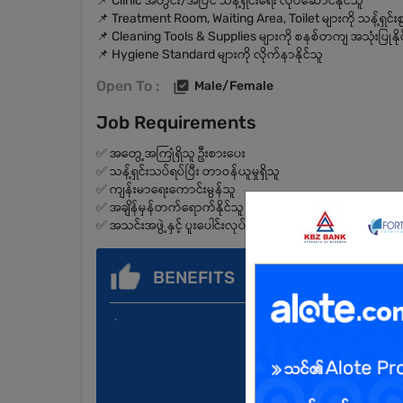
📌 Clinic အတွင်း/အပြင် သန့်ရှင်းရေး လုပ်ဆောင်နိုင်သူ
📌 Treatment Room, Waiting Area, Toilet များကို သန့်ရှင်းစွာ
📌 Cleaning Tools & Supplies များကို စနစ်တကျ အသုံးပြုနို
📌 Hygiene Standard များကို လိုက်နာနိုင်သူ
Open To :
Male/Female
Job Requirements
✅ အတွေ့အကြုံရှိသူ ဦးစားပေး
✅ သန့်ရှင်းသပ်ရပ်ပြီး တာဝန်ယူမှုရှိသူ
✅ ကျန်းမာရေးကောင်းမွန်သူ
✅ အချိန်မှန်တက်ရောက်နိုင်သူ
✅ အသင်းအဖွဲ့နှင့် ပူးပေါင်းလုပ်ဆောင်နိုင်သူ
BENEFITS
.