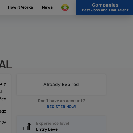
Companies
How it Works
News
Post Jobs and Find Talent
lary
Already Expired
st
fied
Don't have an account?
REGISTER NOW!
 ago
2026
Experience level
Entry Level