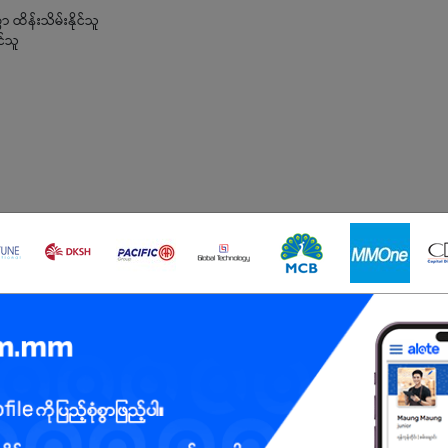
 ထိန်းသိမ်းနိုင်သူ
င်သူ