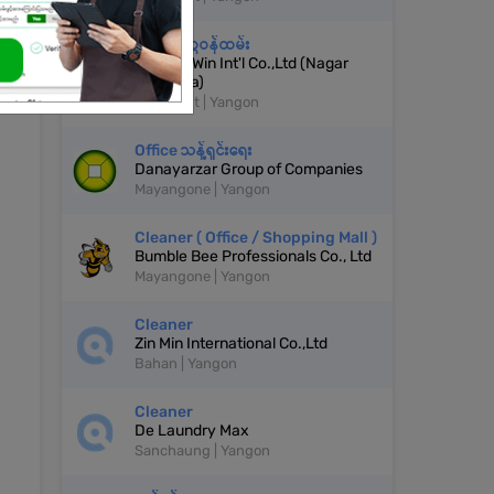
အထွေထွေဝန်ထမ်း
Thuriya Win Int'l Co.,Ltd (Nagar
Pyan Tea)
Kamaryut | Yangon
Office သန့်ရှင်းရေး
Danayarzar Group of Companies
Mayangone | Yangon
Cleaner ( Office / Shopping Mall )
Bumble Bee Professionals Co., Ltd
Mayangone | Yangon
Cleaner
Zin Min International Co.,Ltd
Bahan | Yangon
Cleaner
De Laundry Max
Sanchaung | Yangon