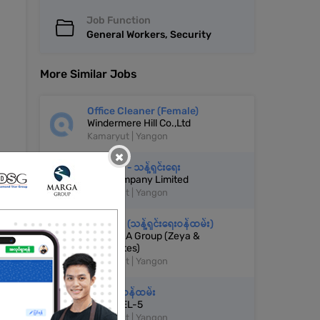
Job Function
General Workers, Security
More Similar Jobs
Office Cleaner (Female)
Windermere Hill Co.,Ltd
Kamaryut | Yangon
×
Cleaner - သန့်ရှင်းရေး
JWK Company Limited
Kamaryut | Yangon
Cleaner (သန့်ရှင်းရေးဝန်ထမ်း)
RGK+Z&A Group (Zeya &
Associates)
Kamaryut | Yangon
လုံခြုံရေးဝန်ထမ်း
CHANNEL-5
Kamaryut | Yangon