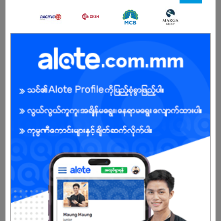
-
Male/Female
Open To :