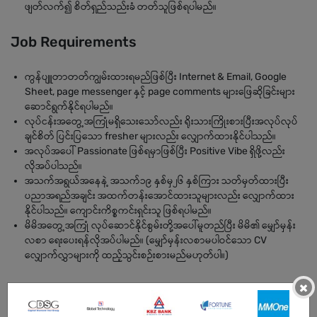
ဖျတ်လက်၍ စိတ်ရှည်သည်းခံ တတ်သူဖြစ်ရပါမည်။
Job Requirements
ကွန်ပျူတာတတ်ကျွမ်းထားရမည်ဖြစ်ပြီး Internet & Email, Google
Sheet, page messenger နှင့် page comments များဖြေဆိုခြင်းများ
ဆောင်ရွက်နိုင်ရပါမည်။
လုပ်ငန်းအတွေ့အကြုံမရှိသေးသော်လည်း ရိုးသားကြိုးစားပြီးအလုပ်လုပ်
ချင်စိတ် ပြင်းပြသော fresher များလည်း လျှောက်ထားနိုင်ပါသည်။
အလုပ်အပေါ် Passionate ဖြစ်ရမှာဖြစ်ပြီး Positive Vibe ရှိဖို့လည်း
လိုအပ်ပါသည်။
အသက်အရွယ်အနေနဲ့ အသက်၁၉ နှစ်မှ၂၆ နှစ်ကြား သတ်မှတ်ထားပြီး
ပညာအရည်အချင်း အထက်တန်းအောင်ထားသူများလည်း လျှောက်ထား
နိုင်ပါသည်။ ကျောင်းကိစ္စကင်းရှင်းသူ ဖြစ်ရပါမည်။
မိမိအတွေ့အကြုံ လုပ်ဆောင်နိုင်စွမ်းတို့အပေါ်မူတည်ပြီး မိမိ၏ မျှော်မှန်း
လစာ ရေးပေးရန်လိုအပ်ပါမည်။ (မျှော်မှန်းလစာမပါဝင်သော CV
လျှောက်လွှာများကို ထည့်သွင်းစဉ်းစားမည်မဟုတ်ပါ။)
×
BENEFITS