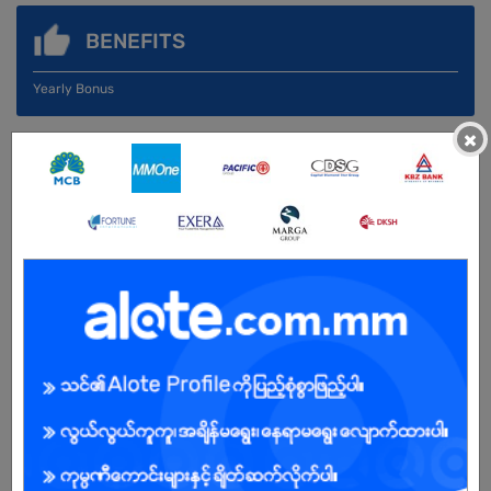
BENEFITS
Yearly Bonus
×
Male
Open To :