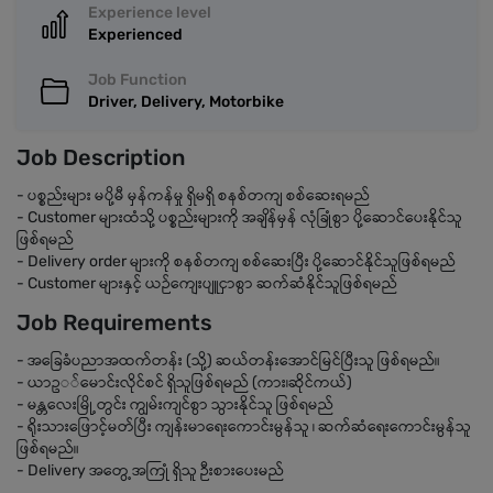
Experience level
Experienced
Job Function
Driver, Delivery, Motorbike
Job Description
- ပစ္စည်းများ မပို့မီ မှန်ကန်မှု ရှိမရှိ စနစ်တကျ စစ်ဆေးရမည်
- Customer များထံသို့ ပစ္စည်းများကို အချိန်မှန် လုံခြုံစွာ ပို့ဆောင်ပေးနိုင်သူ
ဖြစ်ရမည်
- Delivery order များကို စနစ်တကျ စစ်ဆေးပြီး ပို့ဆောင်နိုင်သူဖြစ်ရမည်
- Customer များနှင့် ယဉ်ကျေးပျူငှာစွာ ဆက်ဆံနိုင်သူဖြစ်ရမည်
Job Requirements
- အခြေခံပညာအထက်တန်း (သို့) ဆယ်တန်းအောင်မြင်ပြီးသူ ဖြစ်ရမည်။
- ယာဥ◌်မောင်းလိုင်စင် ရှိသူဖြစ်ရမည် (ကား၊ဆိုင်ကယ်)
- မန္တလေးမြို့တွင်း ကျွမ်းကျင်စွာ သွားနိုင်သူ ဖြစ်ရမည်
- ရိုးသားဖြောင့်မတ်ပြီး ကျန်းမာရေးကောင်းမွန်သူ ၊ ဆက်ဆံရေးကောင်းမွန်သူ
ဖြစ်ရမည်။
- Delivery အတွေ့အကြုံ ရှိသူ ဉီးစားပေးမည်