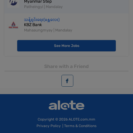
Myanmar Step
Patheingyi | Mandalay
သန့်ရှင်းရေး(မန္တလေး)
KBZ Bank
Mahaaungmyay | Mandalay
See More Jobs
Share with a Friend
Copyright
© 2026 ALOTE.com.mm
Privacy Policy
|
Terms & Conditions