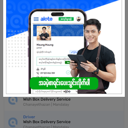
About Our Company
Our business is mainly lighting and electrical goods. We are also in
the solar business.
Already Expired
Don't have an account?
REGISTER NOW!
More Similar Jobs
Delivery
Wish Box Delivery Service
Chanayethazan | Mandalay
Driver
Wish Box Delivery Service
Chanayethazan | Mandalay