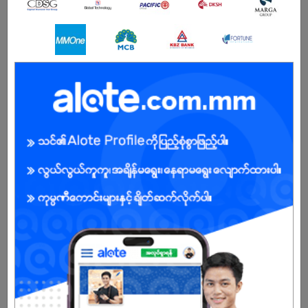
BENEFITS
.
Male/Female
Open To :