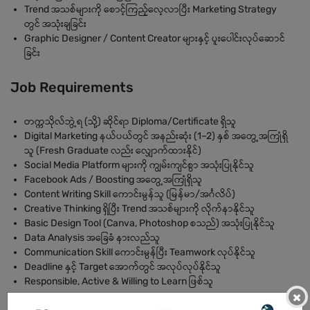
Trend အသစ်များကို စောင့်ကြည့်လေ့လာပြီး Marketing Strategy
တွင် အသုံးချခြင်း
Graphic Designer / Content Creator များနှင့် ပူးပေါင်းလုပ်ဆောင်
ခြင်း
Job Requirements
တက္ကသိုလ်ဘွဲ့ရ (သို့) ဆိုင်ရာ Diploma/Certificate ရှိသူ
Digital Marketing နယ်ပယ်တွင် အနည်းဆုံး (1–2) နှစ် အတွေ့အကြုံရှိ
သူ (Fresh Graduate လည်း လျှောက်ထားနိုင်)
Social Media Platform များကို ကျွမ်းကျင်စွာ အသုံးပြုနိုင်သူ
Facebook Ads / Boosting အတွေ့အကြုံရှိသူ
Content Writing Skill ကောင်းမွန်သူ (မြန်မာ/အင်္ဂလိပ်)
Creative Thinking ရှိပြီး Trend အသစ်များကို လိုက်နာနိုင်သူ
Basic Design Tool (Canva, Photoshop စသည်) အသုံးပြုနိုင်သူ
Data Analysis အခြေခံ နားလည်သူ
Communication Skill ကောင်းမွန်ပြီး Teamwork လုပ်နိုင်သူ
Deadline နှင့် Target အောက်တွင် အလုပ်လုပ်နိုင်သူ
Responsible, Active & Willing to Learn ဖြစ်သူ
×