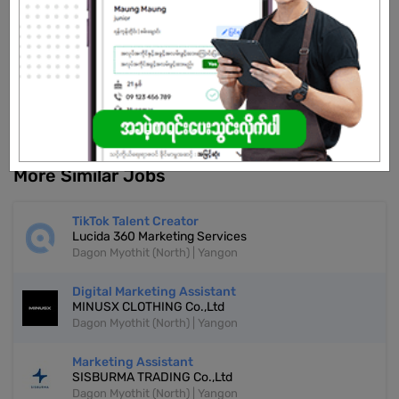
Already Expired
Don't have an account?
REGISTER NOW!
More Similar Jobs
TikTok Talent Creator
Lucida 360 Marketing Services
Dagon Myothit (North) | Yangon
Digital Marketing Assistant
MINUSX CLOTHING Co.,Ltd
Dagon Myothit (North) | Yangon
Marketing Assistant
SISBURMA TRADING Co.,Ltd
Dagon Myothit (North) | Yangon