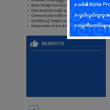
Creative Thinking ရှိပြီး Trend အသစ်များကို လိုက်နာနိုင
Basic Design Tool (Canva, Photoshop စသည်) အသုံးပြု
Data Analysis အခြေခံ နားလည်သူ
Communication Skill ကောင်းမွန်ပြီး Teamwork လုပ်နိုင
Deadline နှင့် Target အောက်တွင် အလုပ်လုပ်နိုင်သူ
Responsible, Active & Willing to Learn ဖြစ်သူ
BENEFITS
.