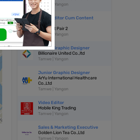
Tamwe | Yangon
Video Editor Cum Content
Creator
The Last Pair 2
Tamwe | Yangon
Senior Graphic Designer
Billionaire United Co.,ltd
Tamwe | Yangon
Junior Graphic Designer
ArYu International Healthcare
Co.,Ltd
Tamwe | Yangon
Video Editor
Mobile King Trading
Tamwe | Yangon
Sales & Marketing Executive
Golden Lion Tea Co.,Ltd
Tamwe | Yangon