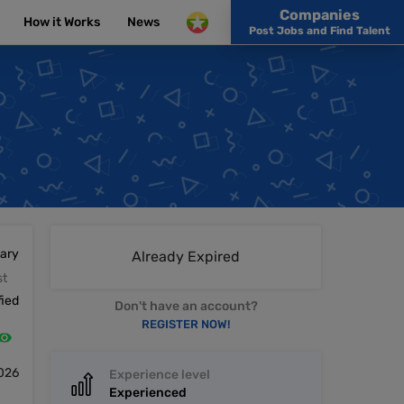
Companies
How it Works
News
Post Jobs and Find Talent
lary
Already Expired
st
fied
Don't have an account?
REGISTER NOW!
026
Experience level
Experienced