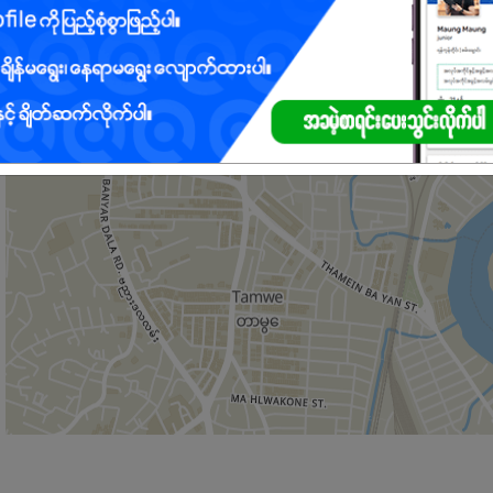
်သူ
နိုင်သူ
်သူ