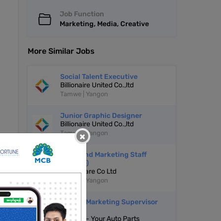
Job Function
Marketing, Media, Creative
More Similar Jobs
Social Talent Executive
Billionaire United Co.,ltd
Tamwe | Yangon
Junior Graphic Designer
Billionaire United Co.,ltd
Tamwe | Yangon
×
Sales And Marketing Staff
(Female)
Vision Care Co Ltd
Tamwe | Yangon
Sales & Marketing Supervisor
(Male)
LooSoo - Your Auto Parts