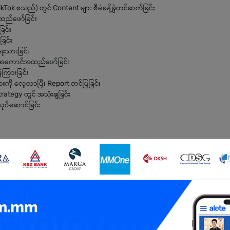
Tok စသည်) တွင် Content များ စီမံခန့်ခွဲတင်ဆက်ခြင်း
ထည်ဖော်ခြင်း
ြင်း
ြင်း
ေးသားခြင်း
 အကောင်အထည်ဖော်ခြင်း
ကြားခြင်း
ကို လေ့လာပြီး Report တင်ပြခြင်း
ategy တွင် အသုံးချခြင်း
လုပ်ဆောင်ခြင်း
တွေ့အကြုံရှိသူ (Fresh Graduate လည်း လျှောက်ထားနိုင်)
သူ