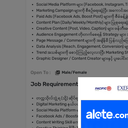
Social Media Platform များ (Facebook, Instagram, Tik
Marketing Campaign များကို စီစဉ်ရေးဆွဲပြီး အကောင်အ
Paid Ads (Facebook Ads, Boost Post) များကို စီမံခန့်ခွဲခ
Content Plan (Daily/Weekly/Monthly) များ ပြုစုရေးဆွဲခ
Creative Content (Post, Video, Caption) များ ဖန်တီးရ
Audience Engagement တိုးတက်စေရန် Strategy များ
Page Message / Comment များကို အချိန်မီ ပြန်လည်ဖြေ
Data Analysis (Reach, Engagement, Conversion) များ
Trend အသစ်များကို စောင့်ကြည့်လေ့လာပြီး Marketing Str
Graphic Designer / Content Creator များနှင့် ပူးပေါင်း
Open To :
Male/Female
Job Requirements
တက္ကသိုလ်ဘွဲ့ရ (သို့) ဆိုင်ရာ Diploma/Certificate ရှိသူ
Digital Marketing နယ်ပယ်တွင် အနည်းဆုံး (1–2) နှစ် အ
Social Media Platform များကို ကျွမ်းကျင်စွာ အသုံးပြုနိုင်
Facebook Ads / Boosting အတွေ့အကြုံရှိသူ
Content Writing Skill ကောင်းမွန်သူ (မြန်မာ/အင်္ဂလိပ်)