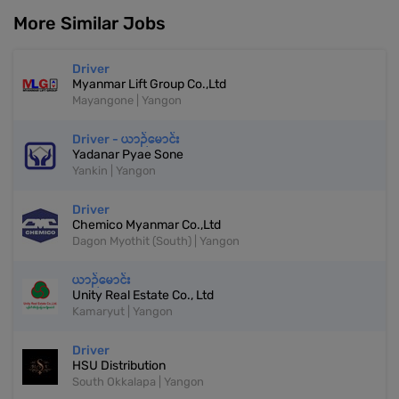
More Similar Jobs
Driver
Myanmar Lift Group Co.,Ltd
Mayangone | Yangon
Driver - ယာဉ်မောင်း
Yadanar Pyae Sone
Yankin | Yangon
Driver
Chemico Myanmar Co.,Ltd
Dagon Myothit (South) | Yangon
ယာဉ်မောင်း
Unity Real Estate Co., Ltd
Kamaryut | Yangon
Driver
HSU Distribution
South Okkalapa | Yangon