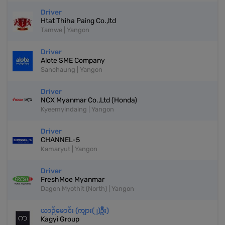
Driver
Htat Thiha Paing Co.,ltd
Tamwe | Yangon
Driver
Alote SME Company
Sanchaung | Yangon
Driver
NCX Myanmar Co.,Ltd (Honda)
Kyeemyindaing | Yangon
Driver
CHANNEL-5
Kamaryut | Yangon
Driver
FreshMoe Myanmar
Dagon Myothit (North) | Yangon
ယာဉ်မောင်း (ကျား(၂)ဦး)
Kagyi Group