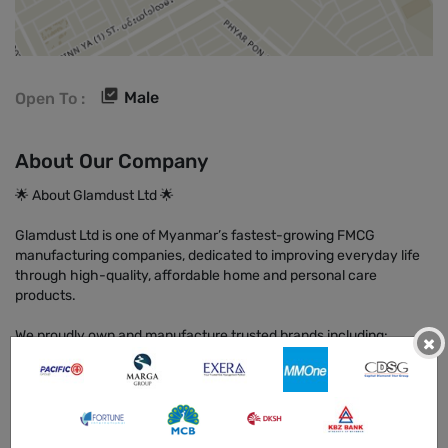
Male
Open To :
About Our Company
🌟 About Glamdust Ltd 🌟
Glamdust Ltd is one of Myanmar’s fastest-growing FMCG
manufacturing companies, dedicated to improving everyday life
through high-quality, affordable home and personal care
products.
We proudly own and manufacture trusted brands including:
×
Excel Care – Household cleaning & hygiene products
Duvera – Personal care & beauty products