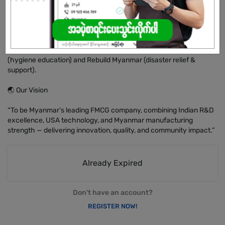
Nationwide Distribution → Serving Myanmar’s urban, semi-urban,
and rural markets through wholesalers, retailers, and direct-to-
consumer programs.
Community Impact → We lead campaigns such as Clean Nation
(hygiene education) and Rebuild Myanmar (disaster relief &
support).
🌏 Our Vision
“To be Myanmar’s leading FMCG company, combining Indian R&D
excellence, USA technology, and Myanmar manufacturing
strength — delivering innovation, quality, and community impact.”
Already Expired
Don't have an account?
REGISTER NOW!