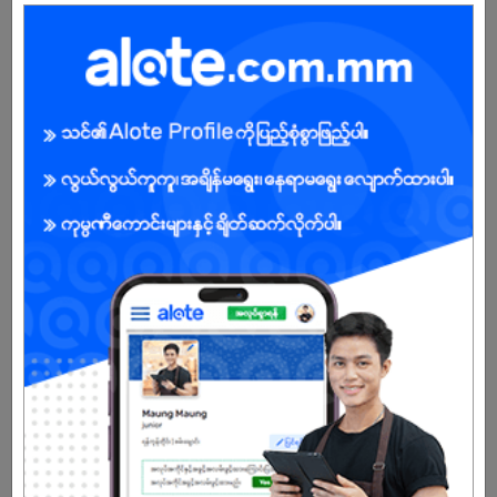
Maxi D – Specialized home care (toilet, bathroom, laundry care)
Glam Glow – Lifestyle & beauty range
Hygenex – Hand sanitizers & disinfectants
🚀 What We Do
Indian R&D Expertise → Our products are developed with the
support of an experienced Indian Research & Development team,
ensuring advanced formulas and innovation.
USA Technology → We adopt modern USA cleaning &
manufacturing technology to guarantee international
performance standards.
Manufacturing in Myanmar → Proudly produced locally with
global standards, making our products affordable and accessible
to Myanmar families.
Certified Quality → All products are GMP, ISO, and FDA certified for
safety and reliability.