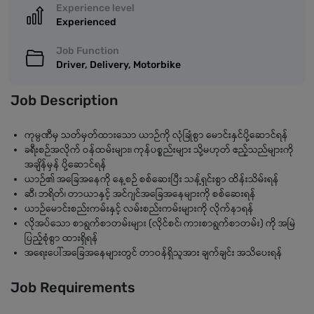
Experience level
Experienced
Job Function
Driver, Delivery, Motorbike
Job Description
ကုမ္ပဏီမှ သတ်မှတ်ထားသော ယာဉ်ကို လုံခြုံစွာ မောင်းနှင်ပို့ဆောင်ရန်
ခရီးစဉ်အလိုက် ဝန်ထမ်းများ၊ ကုန်ပစ္စည်းများ သို့မဟုတ် ဧည့်သည်များကို
အချိန်မှန် ပို့ဆောင်ရန်
ယာဉ်၏ အခြေအနေကို နေ့စဉ် စစ်ဆေးပြီး သန့်ရှင်းစွာ ထိန်းသိမ်းရန်
ဆီ၊ ဘရိတ်၊ တာယာနှင့် အင်ဂျင်အခြေအနေများကို စစ်ဆေးရန်
ယာဉ်မောင်းစည်းကမ်းနှင့် လမ်းစည်းကမ်းများကို လိုက်နာရန်
လိုအပ်သော စာရွက်စာတမ်းများ (လိုင်စင်၊ ကားစာရွက်စာတမ်း) ကို အမြဲ
ပြည့်စုံစွာ ထားရှိရန်
အရေးပေါ်အခြေအနေများတွင် တာဝန်ရှိသူအား ချက်ချင်း အသိပေးရန်
Job Requirements