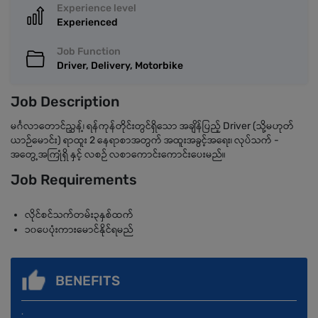
Experience level
Experienced
Job Function
Driver, Delivery, Motorbike
Job Description
မင်္ဂလာတောင်ညွှန့်၊ ရန်ကုန်တိုင်းတွင်ရှိသော အချိန်ပြည့် Driver (သို့မဟုတ်
ယာဉ်မောင်း) ရာထူး 2 နေရာစာအတွက် အထူးအခွင့်အရေး၊ လုပ်သက် -
အတွေ့အကြုံရှိ နှင့် လစဉ် လစာကောင်းကောင်းပေးမည်။
Job Requirements
လိုင်စင်သက်တမ်း၃နှစ်ထက်
၁၀ပေပုံးကားမောင်နိုင်ရမည်
BENEFITS
.