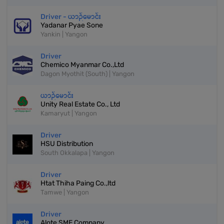
Driver - ယာဉ်မောင်း
Yadanar Pyae Sone
Yankin | Yangon
Driver
Chemico Myanmar Co.,Ltd
Dagon Myothit (South) | Yangon
ယာဉ်မောင်း
Unity Real Estate Co., Ltd
Kamaryut | Yangon
Driver
HSU Distribution
South Okkalapa | Yangon
Driver
Htat Thiha Paing Co.,ltd
Tamwe | Yangon
Driver
Alote SME Company