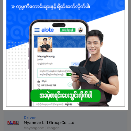
Don't have an account?
REGISTER NOW!
More Similar Jobs
ယာဉ်မောင်း
Myanmar Oasis Manufacturing
Mingalartaungnyunt | Yangon
ယာဥ်မောင်း
R.Oasis Limited
Mingalartaungnyunt | Yangon
Delivery Person
R.Oasis Limited
Mingalartaungnyunt | Yangon
Driver
Myanmar Lift Group Co.,Ltd
Mayangone | Yangon