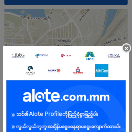
×
Male
Open To :
Already Expired