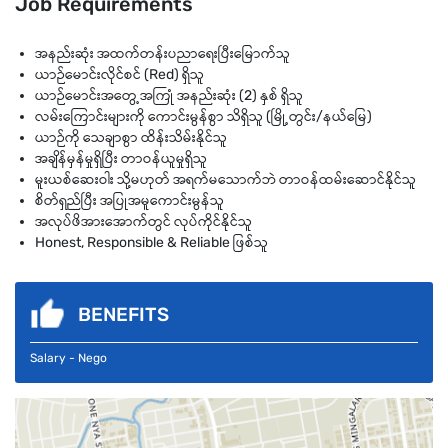
Job Requirements
အနည်းဆုံး အထက်တန်းပညာရေးပြီးမြောက်သူ
ယာဉ်မောင်းလိုင်စင် (Red) ရှိသူ
ယာဉ်မောင်းအတွေ့အကြုံ အနည်းဆုံး (2) နှစ် ရှိသူ
လမ်းကြောင်းများကို ကောင်းမွန်စွာ သိရှိသူ (မြို့တွင်း/နယ်မြေ)
ယာဉ်ကို သေချာစွာ ထိန်းသိမ်းနိုင်သူ
အချိန်မှန်မှုရှိပြီး တာဝန်ယူမှုရှိသူ
မူးယစ်ဆေးဝါး သို့မဟုတ် အရက်မသောက်ဘဲ တာဝန်ထမ်းဆောင်နိုင်သူ
စိတ်ရှည်ပြီး အပြုအမူကောင်းမွန်သူ
အလုပ်ဖိအားအောက်တွင် လုပ်ကိုင်နိုင်သူ
Honest, Responsible & Reliable ဖြစ်သူ
BENEFITS
Salary - Nego