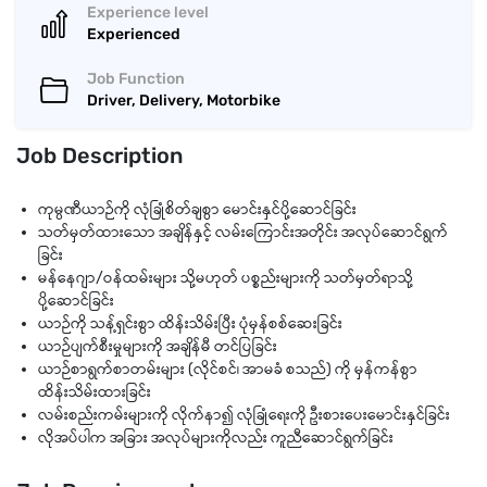
Experience level
Experienced
Job Function
Driver, Delivery, Motorbike
Job Description
ကုမ္ပဏီယာဉ်ကို လုံခြုံစိတ်ချစွာ မောင်းနှင်ပို့ဆောင်ခြင်း
သတ်မှတ်ထားသော အချိန်နှင့် လမ်းကြောင်းအတိုင်း အလုပ်ဆောင်ရွက်
ခြင်း
မန်နေဂျာ/ဝန်ထမ်းများ သို့မဟုတ် ပစ္စည်းများကို သတ်မှတ်ရာသို့
ပို့ဆောင်ခြင်း
ယာဉ်ကို သန့်ရှင်းစွာ ထိန်းသိမ်းပြီး ပုံမှန်စစ်ဆေးခြင်း
ယာဉ်ပျက်စီးမှုများကို အချိန်မီ တင်ပြခြင်း
ယာဉ်စာရွက်စာတမ်းများ (လိုင်စင်၊ အာမခံ စသည်) ကို မှန်ကန်စွာ
ထိန်းသိမ်းထားခြင်း
လမ်းစည်းကမ်းများကို လိုက်နာ၍ လုံခြုံရေးကို ဦးစားပေးမောင်းနှင်ခြင်း
လိုအပ်ပါက အခြား အလုပ်များကိုလည်း ကူညီဆောင်ရွက်ခြင်း