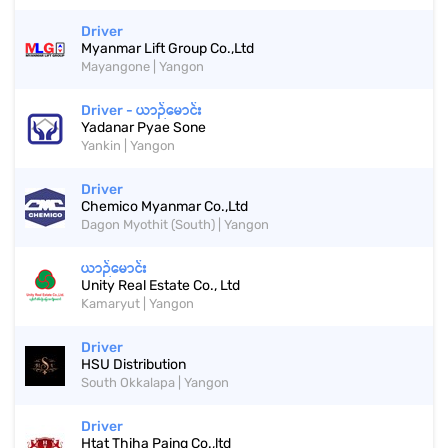
Driver
Myanmar Lift Group Co.,Ltd
Mayangone | Yangon
Driver - ယာဉ်မောင်း
Yadanar Pyae Sone
Yankin | Yangon
Driver
Chemico Myanmar Co.,Ltd
Dagon Myothit (South) | Yangon
ယာဉ်မောင်း
Unity Real Estate Co., Ltd
Kamaryut | Yangon
Driver
HSU Distribution
South Okkalapa | Yangon
Driver
Htat Thiha Paing Co.,ltd