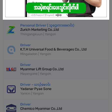
ယာဥ်မောင်း
Great Myanmar Talent Company
Insein | Yangon
Personal Driver ( သူဌေးကားမောင်း)
Zurich Marketing Co.,Ltd
Thingangkuun | Yangon
Driver
K.T.H Universal Food & Beverages Co., Ltd
Mingaladon | Yangon
Driver
Myanmar Lift Group Co.,Ltd
Mayangone | Yangon
Driver - ယာဉ်မောင်း
Yadanar Pyae Sone
Yankin | Yangon
Driver
Chemico Myanmar Co.,Ltd