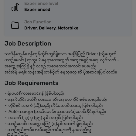
Experience level
Experienced
Job Function
Driver, Delivery, Motorbike
Job Description
သင်္ဃန်းကျွန်း၊ ရန်ကုန်တိုင်းတွင်ရှိသော အချိန်ပြည့် Driver (သို့မဟုတ်
ယာဉ်မောင်း) ရာထူး 2 နေရာစာအတွက် အထူးအခွင့်အရေး၊ လုပ်သက် -
အတွေ့အကြုံရှိ နှင့် လစဉ် လစာကောင်းကောင်းပေးမည်။
အင်းစိန် မရမ်းကုန်း အနီးတစ်ဝိုက် နေသူတွေ ဆို ပိုအဆင်ပြေပါတယ်။
Job Requirements
- ရုံးဖယ်ရီကားမောင်ရန် ဖြစ်ပါသည်။
- မနက်တိုင်း ဖယ်ရီကားအား ဆီ၊ ရေ၊ လေ ၊ဝိုင် စစ်ဆေးရပါမည်။
- လိုင်စင် အနက် (သို့)အညို ကိုင်ဆောင်ထားသူ ဖြစ်ရပါမည်။
- Auto ကားများ (ဘယ်မောင်း၊ ညာမောင်း)မောင်းနိုင်ရပါမည်။
- အသက် (၂၃) မှ (၄၅) နှစ် အတွင်း ဖြစ်ရပါမည်။
- ယာဉ်မောင်း အတွေ့အကြုံ (၁)နှစ်အထက် ရှိရပါမည်။
- ယာဉ်စည်းကမ်း၊ လမ်းစည်းကမ်းများကို နားလည်သူ
ဖြစ်ရပါမည်။