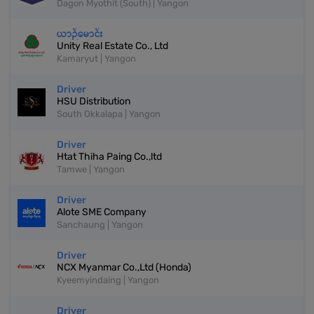
Dagon Myothit (South) | Yangon
ယာဉ်မောင်း
Unity Real Estate Co., Ltd
Kamaryut | Yangon
Driver
HSU Distribution
South Okkalapa | Yangon
Driver
Htat Thiha Paing Co.,ltd
Tamwe | Yangon
Driver
Alote SME Company
Sanchaung | Yangon
Driver
NCX Myanmar Co.,Ltd (Honda)
Kyeemyindaing | Yangon
Driver