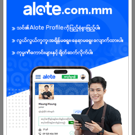
About Our Company
Myanmar Noble College was established in 2011 in order to offer a
world class learning experience and the opportunities to earn
internationally recognized qualifications to the youth in Myanmar.
We are approved center of Edexcel, Pearson Education. We offer
Pre- Foundation Courses, Diploma Courses and Certificate
Courses in different fields such as Business, Engineering and
Computing.
Already Expired
Don't have an account?
REGISTER NOW!
More Similar Jobs