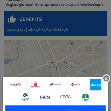
- ရုံးချိန်အတွင်း အရက်၊ ဘီယာ၊ မူးယစ်စေသော အရာများ ကင်းရှင်းရပါမည်။
BENEFITS
စနေ၊တနဂ်နွေ နှင့် အစိုးရ ရုံးပိတ်ရက်များ ပိတ်ပါသည်။
×
Male
Open To :