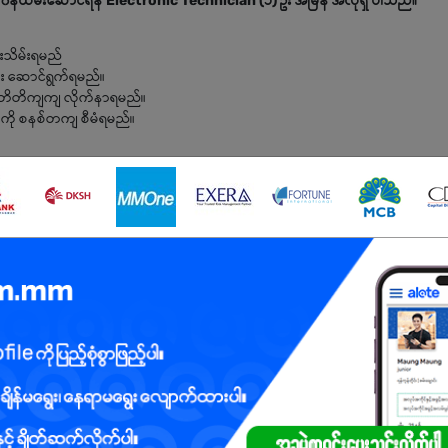
န်ထမ်းဆောင်ရန် Electronic Technician (၁) ဦး အမြန် အလိုရှိ ပါသည်။
ထိန်းသိမ်းရမည်
မှုများ ဆောင်ရွက်ရမည်။
းကို တိတိကျကျ လိုက်နာရမည်။
ျားကို စနစ်တကျ စီမံရမည်။
သူ ဖြစ်ရမည်
မည်
ွန်ရမည်