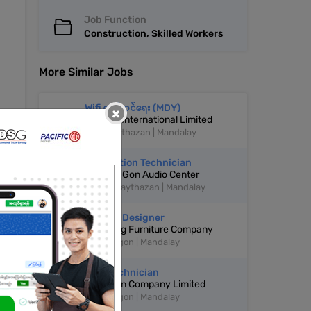
Job Function
Construction, Skilled Workers
More Similar Jobs
Wifi တပ်ဆင်ရေး (MDY)
×
Fortune International Limited
Chanayethazan | Mandalay
Installation Technician
Aung Ta Gon Audio Center
Aungmyaythazan | Mandalay
Interior Designer
HY Living Furniture Company
Pyigyitagon | Mandalay
M&E Technician
Longmen Company Limited
Pyigyitagon | Mandalay