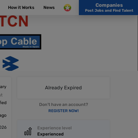
Companies
How it Works
News
Post Jobs and Find Talent
lary
Already Expired
st
fied
Don't have an account?
REGISTER NOW!
 ago
026
Experience level
Experienced