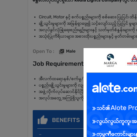
မန္တလေးတိုင်းတွင်ရှိသော Kedia Lights Company တွင် တာ၀
Circuit, Motor နှင့် စက်ပစ္စည်းများကို စစ်ဆေး၊ ပြုပြင်၊ 
ချို့ယွင်းမှုများကို အမြန်ရှာဖွေ၍ သင့်လျော်သည့် ပြုပြင် 
အလုပ်ခွင်လုံခြုံရေးစည်းမျဉ်းများနှင့် သတ်မှတ်စံနှုန်းမျာ
အသုံးပြုကိရိယာများ၊ အစားထိုးပစ္စည်းများနှင့် မှတ်တမ်းမ
Open To :
Male
Job Requirements
အီလက်ထရောနစ်/စက်မှု/မက်ကနစ်ဆိုင်ရာ အတွေ့အကြုံရှိ
ပစ္စည်းချို့ယွင်းမှုများကို လျင်မြန်စွာ ခွဲခြားသိရှိ ပြုပြင်နိုင်ရ
အဖွဲ့လိုက်လုပ်ဆောင်နိုင်ပြီး ဆက်သွယ်ပြောဆိုမှု ကောင်းမ
အလုပ်အတွေ့အကြုံရှိသူကို ဦးစားပေး စဉ်းစားပါမည်
BENEFITS
_