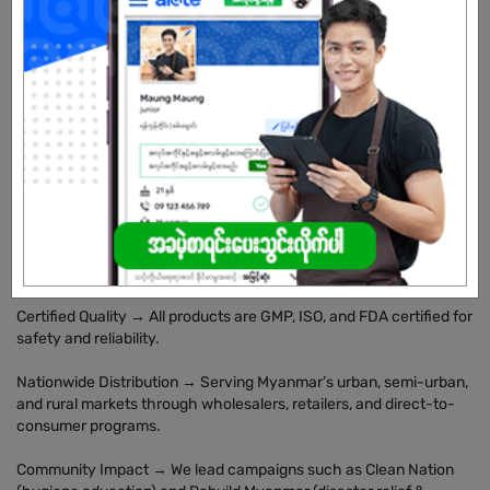
🚀 What We Do
Indian R&D Expertise → Our products are developed with the
support of an experienced Indian Research & Development team,
ensuring advanced formulas and innovation.
USA Technology → We adopt modern USA cleaning &
manufacturing technology to guarantee international
performance standards.
Manufacturing in Myanmar → Proudly produced locally with
global standards, making our products affordable and accessible
to Myanmar families.
Certified Quality → All products are GMP, ISO, and FDA certified for
safety and reliability.
Nationwide Distribution → Serving Myanmar’s urban, semi-urban,
and rural markets through wholesalers, retailers, and direct-to-
consumer programs.
Community Impact → We lead campaigns such as Clean Nation