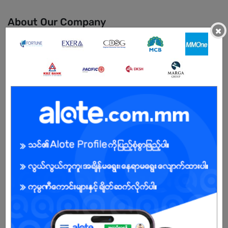
About Our Company
×
🌟 About Glamdust Ltd 🌟
Glamdust Ltd is one of Myanmar’s fastest-growing FMCG
manufacturing companies, dedicated to improving everyday life
through high-quality, affordable home and personal care
products.
We proudly own and manufacture trusted brands including:
Excel Care – Household cleaning & hygiene products
Duvera – Personal care & beauty products
Maxi D – Specialized home care (toilet, bathroom, laundry care)
Glam Glow – Lifestyle & beauty range
Hygenex – Hand sanitizers & disinfectants