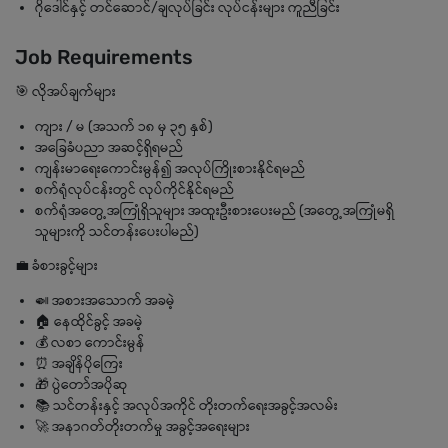
ဂိုဒေါင်နှင့် တင်ဆောင်/ချလုပ်ခြင်း လုပ်ငန်းများ ကူညီခြင်း
Job Requirements
🎯 လိုအပ်ချက်များ
ကျား / မ (အသက် ၁၈ မှ ၃၅ နှစ်)
အခြေခံပညာ အဆင့်ရှိရမည်
ကျန်းမာရေးကောင်းမွန်၍ အလုပ်ကြိုးစားနိုင်ရမည်
စက်ရုံလုပ်ငန်းတွင် လုပ်ကိုင်နိုင်ရမည်
စက်ရုံအတွေ့အကြုံရှိသူများ အထူးဦးစားပေးမည် (အတွေ့အကြုံမရှိ
သူများကို သင်တန်းပေးပါမည်)
💼 ခံစားခွင့်များ
🍛 အစားအသောက် အခမဲ့
🏠 နေထိုင်ခွင့် အခမဲ့
💰 လစာ ကောင်းမွန်
⏰ အချိန်ပိုကြေး
🎁 ပွဲတော်အပိုဆု
📚 သင်တန်းနှင့် အလုပ်အကိုင် တိုးတက်ရေးအခွင့်အလမ်း
🚀 အနာဂတ်တိုးတက်မှု အခွင့်အရေးများ