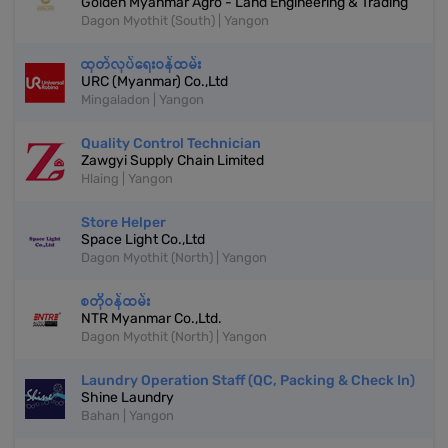
Golden Myanmar Agro - Land Engineering & Trading
Dagon Myothit (South) | Yangon
ထုတ်လုပ်ရေးဝန်ထမ်း
URC (Myanmar) Co.,Ltd
Mingaladon | Yangon
Quality Control Technician
Zawgyi Supply Chain Limited
Hlaing | Yangon
Store Helper
Space Light Co.,Ltd
Dagon Myothit (North) | Yangon
စတိုဝန်ထမ်း
NTR Myanmar Co.,Ltd.
Dagon Myothit (North) | Yangon
Laundry Operation Staff (QC, Packing & Check In)
Shine Laundry
Bahan | Yangon