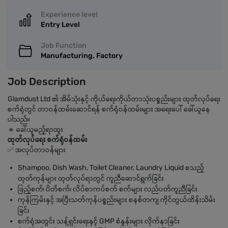
Experience level
Entry Level
Job Function
Manufacturing, Factory
Job Description
Glamdust Ltd ၏ အိမ်သုံးနှင့် ကိုယ်ရေးကိုယ်တာသုံးပစ္စည်းများ ထုတ်လုပ်ရေး
စက်ရုံတွင် တာဝန်ထမ်းဆောင်ရန် စက်ရုံဝန်ထမ်းများ အရေးပေါ် ခေါ်ယူနေ
ပါသည်။
🔹 ခေါ်ယူမည့်ရာထူး
ထုတ်လုပ်ရေး စက်ရုံဝန်ထမ်း
✅ အလုပ်တာဝန်များ
Shampoo, Dish Wash, Toilet Cleaner, Laundry Liquid စသည့်
ထုတ်ကုန်များ ထုတ်လုပ်ရာတွင် ကူညီဆောင်ရွက်ခြင်း
ဖြည့်စက်၊ ပိတ်စက်၊ လိပ်စာကပ်စက် စက်များ လည်ပတ်ကူညီခြင်း
ကုန်ကြမ်းနှင့် အပြီးသတ်ကုန်ပစ္စည်းများ စနစ်တကျ ကိုင်တွယ်ထိန်းသိမ်း
ခြင်း
စက်ရုံအတွင်း သန့်ရှင်းရေးနှင့် GMP စံနှုန်းများ လိုက်နာခြင်း