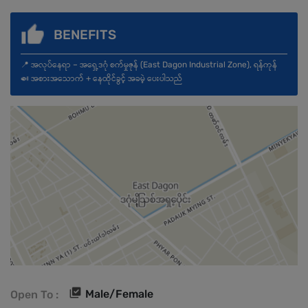
BENEFITS
📍 အလုပ်နေရာ – အရှေ့ဒဂုံ စက်မှုဇုန် (East Dagon Industrial Zone), ရန်ကုန်
🍛 အစားအသောက် + နေထိုင်ခွင့် အခမဲ့ ပေးပါသည်
Male/Female
Open To :