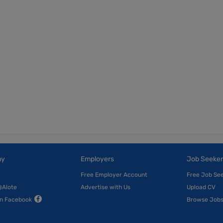
ny
Employers
Job Seeker
Free Employer Account
Free Job Se
@Alote
Advertise with Us
Upload CV
on Facebook
Browse Job