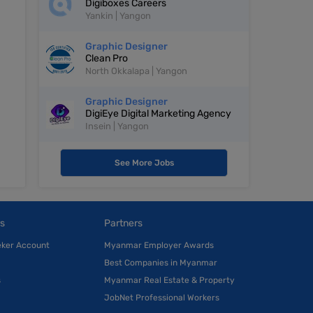
Digiboxes Careers
Yankin | Yangon
Graphic Designer
Clean Pro
North Okkalapa | Yangon
Graphic Designer
DigiEye Digital Marketing Agency
Insein | Yangon
See More Jobs
s
Partners
eker Account
Myanmar Employer Awards
Best Companies in Myanmar
s
Myanmar Real Estate & Property
JobNet Professional Workers