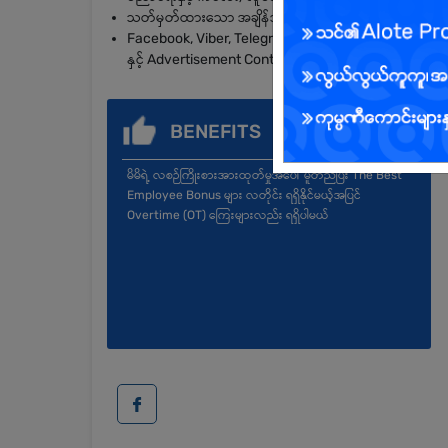
သတ်မှတ်ထားသော အချိန်အတွင်း အလုပ်ပြီးစီးအောင် လုပ်ဆော
Facebook, Viber, Telegram နှင့် အခြား Social Media 
နှင့် Advertisement Content များကို စိတ်ကူးစိတ်သန်းကောင
BENEFITS
မိမိရဲ့ လစဉ်ကြိုးစားအားထုတ်မှုအပေါ် မူတည်ပြီး The Best
Employee Bonus များ လတိုင်း ရရှိနိုင်မယ့်အပြင်
Overtime (OT) ကြေးများလည်း ရရှိပါမယ်