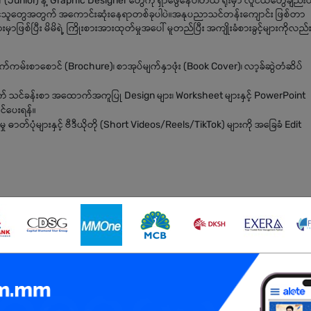
r (Junior) နဲ့ Graphic Designer တွေကို ရှာဖွေနေပါတယ် ရုံးမှာ လူငယ်တွေချည်းပဲမိ
ုင်ချင်သူတွေအတွက် အကောင်းဆုံးနေရာတစ်ခုပါပဲ။အနုပညာသင်တန်းကျောင်း ဖြစ်တာ
ှာဖြစ်ပြီး မိမိရဲ့ ကြိုးစားအားထုတ်မှုအပေါ် မူတည်ပြီး အကျိုးခံစားခွင့်များကိုလည်
်ကမ်းစာစောင် (Brochure)၊ စာအုပ်မျက်နှာဖုံး (Book Cover)၊ လာ့ခ်ဆွဲတံဆိပ်
က် သင်ခန်းစာ အထောက်အကူပြု Design များ၊ Worksheet များနှင့် PowerPoint
ဆင်ပေးရန်။
 ဓာတ်ပုံများနှင့် ဗီဒီယိုတို (Short Videos/Reels/TikTok) များကို အခြေခံ Edit
်ငန်းအတွေ့အကြုံ အနည်းဆုံး
[၁ နှစ် သို့မဟုတ် ၂ နှစ်]
ရှိရမည်။ (Education နယ်ပ
ustrator, Adobe Premiere Pro (သို့မဟုတ်) Canva Pro စသည်တို့ကို ကျွမ်းကျင
် ဖောင့် (Typography) ရွေးချယ်မှုပိုင်းတွင် စနစ်ကျလှပသူဖြစ်ရမည်။
်ဝင်စားပြီး ရောင်စုံလန်းဆန်းသော Design Style များကို ဖန်တီးနိုင်သူဖြစ်ရမည