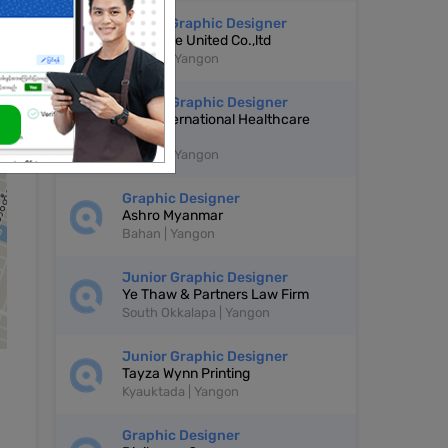
Senior Graphic Designer
s
Billionaire United Co.,ltd
Tamwe | Yangon
Junior Graphic Designer
ArYu International Healthcare
Co.,Ltd
Tamwe | Yangon
Graphic Designer
Ashro Myanmar
Bahan | Yangon
Junior Graphic Designer
Ye Thaw & Partners Law Firm
South Okkalapa | Yangon
Junior Graphic Designer
Tayza Wynn Printing
Kyauktada | Yangon
Graphic Designer