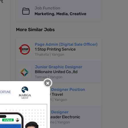
ု့
Job Function
း
Marketing, Media, Creative
More Similar Jobs
Page Admin (Digital Sale Officer)
1 Stop Printing Service
Thaketa | Yangon
Junior Graphic Designer
Billionaire United Co.,ltd
Tamwe | Yangon
×
Graphic Designer Position
New Sky Travel
ယ်
Kamaryut | Yangon
်
Graphic Designer
Capital Leader Electronic
Mayangone | Yangon
်။