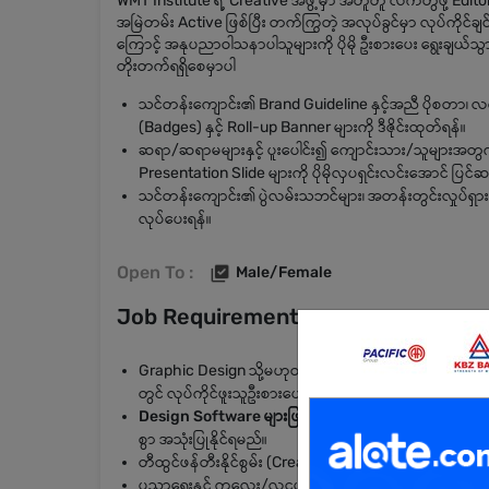
WMT Institute ရဲ့ Creative အဖွဲ့မှာ အတူတူ လက်တွဲဖို့ Edito
အမြဲတမ်း Active ဖြစ်ပြီး တက်ကြွတဲ့ အလုပ်ခွင်မှာ လုပ်ကိ
ကြောင့် အနုပညာဝါသနာပါသူများကို ပိုမို ဦးစားပေး ရွေးချယ်သွားမ
တိုးတက်ရရှိစေမှာပါ
သင်တန်းကျောင်း၏ Brand Guideline နှင့်အညီ ပိုစတာ၊ လက
(Badges) နှင့် Roll-up Banner များကို ဒီဇိုင်းထုတ်ရန်။
ဆရာ/ဆရာမများနှင့် ပူးပေါင်း၍ ကျောင်းသား/သူများအတွ
Presentation Slide များကို ပိုမိုလှပရှင်းလင်းအောင် ပြင်
သင်တန်းကျောင်း၏ ပွဲလမ်းသဘင်များ၊ အတန်းတွင်းလှုပ်ရှားမှု
လုပ်ပေးရန်။
Open To :
Male/Female
Job Requirements
Graphic Design သို့မဟုတ် သက်ဆိုင်ရာနယ်ပယ်တွင် လုပ
တွင် လုပ်ကိုင်ဖူးသူဦးစားပေးမည်)
Design Software များဖြစ်သော:
Adobe Photoshop, Ill
စွာ အသုံးပြုနိုင်ရမည်။
တီထွင်ဖန်တီးနိုင်စွမ်း (Creativity) မြင့်မားပြီး ကာလာနှင့
ပညာရေးနှင့် ကလေး/လူငယ်ဆိုင်ရာ အကြောင်းအရာများကို စိတ