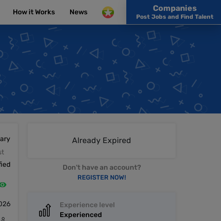
Companies
How it Works
News
Post Jobs and Find Talent
lary
Already Expired
st
fied
Don't have an account?
REGISTER NOW!
026
Experience level
Experienced