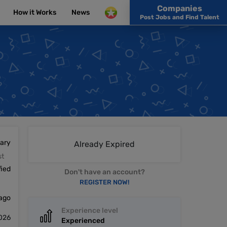
Companies
How it Works
News
Post Jobs and Find Talent
lary
Already Expired
st
fied
Don't have an account?
REGISTER NOW!
 ago
Experience level
026
Experienced