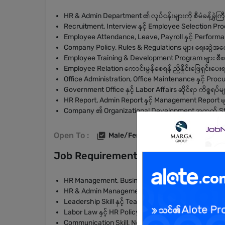
HR & Admin Department ၏ လုပ်ငန်းများကို စီမံခန့်ခွဲကြ
Recruitment, Interview နှင့် Employee Selection Pro
Employee Attendance, Leave, Payroll နှင့် Performan
Company Policy, Rules & Regulations များ ရေးဆွဲ
Employee Training & Development Program များ စီစ
Employee Relation ကောင်းမွန်စေရန် ညှိနှိုင်းဖြေရှင်းပေးရ
Office Administration, Office Maintenance နှင့် Proc
Government Office နှင့် Labor Affairs ဆိုင်ရာ ကိစ္စရပ်မ
HR Report, Admin Report နှင့် Management Report မျ
Company ၏ Organizational Development အတွက် Stra
Open To :
Male/Female
Job Requirements
HR Management, Business Administration သို့မဟုတ် သက်
HR & Admin Management ပိုင်း အတွေ့အကြုံ အနည်းဆုံး (
Leadership Skill နှင့် Team Management Skill ကောင်း
Labor Law နှင့် HR Policy များကို နားလည်သူ ဖြစ်ရမည်
Communication Skill, Negotiation Skill နှင့် Problem 