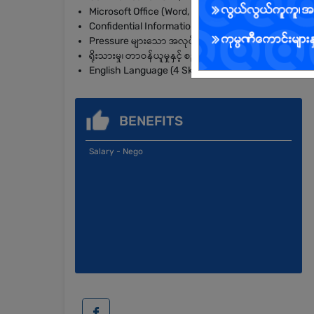
Microsoft Office (Word, Excel, PowerPoint) အသုံးပြုနိ
Confidential Information များကို စနစ်တကျ ထိန်းသိမ်းနိ
Pressure များသော အလုပ်ပတ်ဝန်းကျင်တွင် လုပ်ကိုင်နိုင်
ရိုးသားမှု၊ တာဝန်ယူမှုနှင့် စည်းကမ်းလိုက်နာမှုရှိရမည်
English Language (4 Skills) အခြေခံကောင်းမွန်သူ ဦးစာ
BENEFITS
Salary - Nego