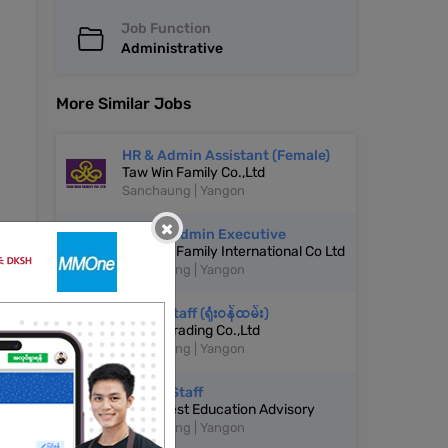
Job Function
Administrative
More Similar Jobs
HR & Admin Assistant (Female)
Taw Win Family Co.,Ltd
Sanchaung | Yangon
×
Junior Admin Executive
Majesty Family International Co Ltd
Sanchaung | Yangon
Office Staff (ရုံးဝန်ထမ်း)
Denko Trading Co.,Ltd
Sanchaung | Yangon
Admin Staff
Grow Nest Education Advisory
Sanchaung | Yangon