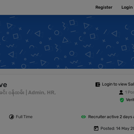
Register
Login
ve
Login to view Sa
းအင်း ၀န်ထမ်း | Admin, HR,
1 Po
Veri
Full Time
Recruiter active 2 days
Posted: 14 May 2