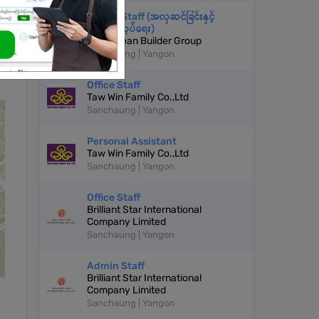
Admin Staff (အလှဆင်ခြင်းနှင့်
ဆောက်လုပ်ရေး)
Blue Ocean Builder Group
Sanchaung | Yangon
Office Staff
Taw Win Family Co.,Ltd
Sanchaung | Yangon
Personal Assistant
Taw Win Family Co.,Ltd
Sanchaung | Yangon
Office Staff
Brilliant Star International
Company Limited
Sanchaung | Yangon
Admin Staff
Brilliant Star International
Company Limited
Sanchaung | Yangon