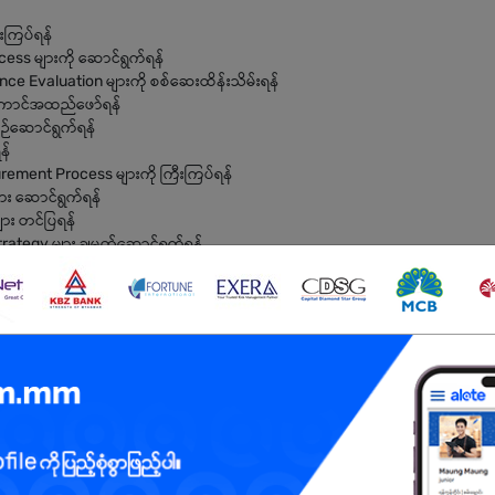
ီးကြပ်ရန်
cess များကို ဆောင်ရွက်ရန်
ce Evaluation များကို စစ်ဆေးထိန်းသိမ်းရန်
အကောင်အထည်ဖော်ရန်
ဉ်ဆောင်ရွက်ရန်
န်
urement Process များကို ကြီးကြပ်ရန်
ျား ဆောင်ရွက်ရန်
ား တင်ပြရန်
tegy များ ချမှတ်ဆောင်ရွက်ရန်
ဆိုင်ရာ ဘွဲ့ရရှိပြီးသူ ဖြစ်ရမည်
3) နှစ်ရှိရမည်
မွန်ရမည်
Solving Skill ကောင်းမွန်ရမည်