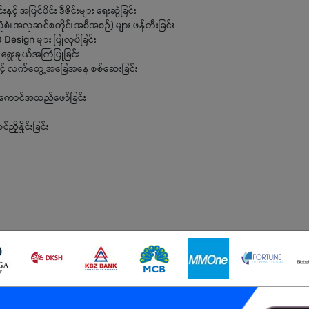
့် အပြင်ပိုင်း ဒီဇိုင်းများ ရေးဆွဲခြင်း
ံစံ၊ အလှဆင်စတိုင်၊ အစီအစဉ်) များ ဖန်တီးခြင်း
Design များ ပြုလုပ်ခြင်း
ရွေးချယ်အကြံပြုခြင်း
းနှင့် လက်တွေ့အခြေအနေ စစ်ဆေးခြင်း
း
ို အကောင်အထည်ဖော်ခြင်း
ိနှိုင်းခြင်း
ပလိုမာ ရရှိထားသူ
စ်ရှိသူ
sign Software များ အသုံးပြုနိုင်သူ