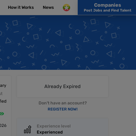
Companies
How it Works
News
Post Jobs and Find Talent
lary
Already Expired
st
fied
Don't have an account?
REGISTER NOW!
2026
Experience level
Experienced