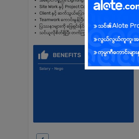
အရောင်၊ ပစ္စည်း၊ Lighting နှင့် Furniture Layout အခြေခ
Site Work နှင့် Project Coordination အတွေ့အကြုံရှိသူ 
Client နှင့် ဆက်သွယ်ပြောဆိုနိုင်စွမ်းကောင်းမွန်သူ
Teamwork ကောင်းမွန်ပြီး Deadline အတွင်း အလုပ်ပြီးစီးနိ
ပြဿနာများကို ဖြေရှင်းနိုင်စွမ်းရှိပြီး တာဝန်ယူမှုရှိသူ
သင်ယူလိုစိတ်ရှိပြီး တက်ကြွသူ
BENEFITS
Salary - Nego