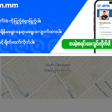
ံများ နားလည်သူ
(ပိုအားသာချက်)
ုင်သူ