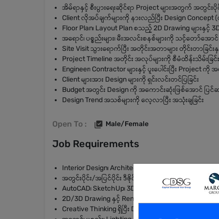
အိမ်ရာနှင့် စီးပွားရေးဆိုင်ရာ Project များအတွက် အတွင်းပိုင်းနှင
Client လိုအပ်ချက်များကို နားလည်ပြီး Design Concept (ပု
Floor Plan၊ Layout Plan စသည့် 2D Drawing များနှင့် 3D 
အရောင်၊ ပစ္စည်းများ၊ မီးအလင်းစနစ်များကို သင့်တော်အောင် 
Site Visit သွားရောက်ပြီး အတိုင်းအတာများ တိုင်းတာခြင်
Project Timeline အတိုင်း အလုပ်များကို စီမံထိန်းသိမ်းခြင်
Engineer၊ Contractor များနှင့် ပူးပေါင်းပြီး Project က
Client များအား Design များကို ရှင်းလင်းတင်ပြခြင်း
Budget အတွင်း Design ကို အကောင်းဆုံးဖြစ်အောင် ပြင်ဆင်ညှ
Design Trend အသစ်များကို လေ့လာပြီး အသုံးချခြင်း
Open To :
Male/Female
Job Requirements
Interior Design၊ Architecture သို့မဟုတ် ဆိုင်ရာ ဘွဲ့/ဒီ
အတွင်းပိုင်း/အပြင်ပိုင်း ဒီဇိုင်းလုပ်ငန်း အတွေ့အကြုံ (2–4) နှ
AutoCAD၊ SketchUp၊ 3Ds Max၊ V-Ray၊ Lumion စသည့် De
2D/3D Drawing နှင့် Rendering ကျွမ်းကျင်သူ
Creative Thinking ရှိပြီး Design Sense ကောင်းမွန်သူ