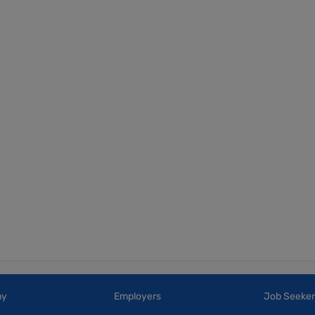
ny
Employers
Job Seeker