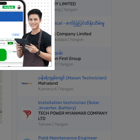
COMPANY LIMITED
Botahtaung | Yangon
Mechanical - စက်ပြုပြင်ထိန်းသိမ်းမှု
ပညာရှင်
MACROS Company Limited
North Okkalapa | Yangon
M&E ဝန်ထမ်း
Education First Group
Kamaryut | Yangon
ပန်းရံကျွမ်းကျင် (Mason Technician)
Mahaland
Kamaryut | Yangon
Installation technician (Solar
,Inverter, Battery)
TECH POWER MYANMAR COMPANY
LTD
Tamwe | Yangon
Field Maintenance Engineer