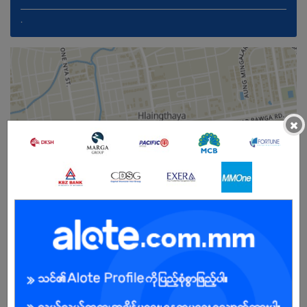
.
×
Female
Open To :