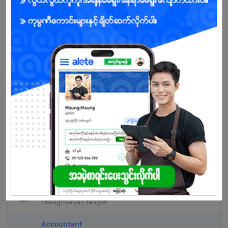
Already Expired
Don't have an account?
REGISTER NOW!
More Similar Jobs
Junior Accountant
Best Steel Furniture
Hlaingtharya | Yangon
Cashier (female)
Pann Cherry Win Co., Ltd
Hlaingtharya | Yangon
Cashier
Unity Paper
Hlaingtharya | Yangon
Accountant