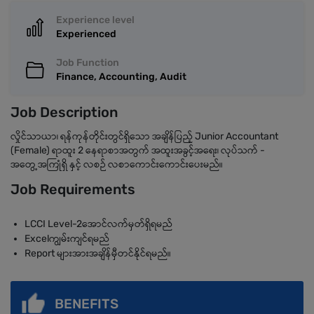
Experience level
Experienced
Job Function
Finance, Accounting, Audit
Job Description
လှိုင်သာယာ၊ ရန်ကုန်တိုင်းတွင်ရှိသော အချိန်ပြည့် Junior Accountant
(Female) ရာထူး 2 နေရာစာအတွက် အထူးအခွင့်အရေး၊ လုပ်သက် -
အတွေ့အကြုံရှိ နှင့် လစဉ် လစာကောင်းကောင်းပေးမည်။
Job Requirements
LCCI Level-2အောင်လက်မှတ်ရှိရမည်
Excelကျွမ်းကျင်ရမည်
Report များအားအချိန်မှီတင်နိုင်ရမည်။
BENEFITS