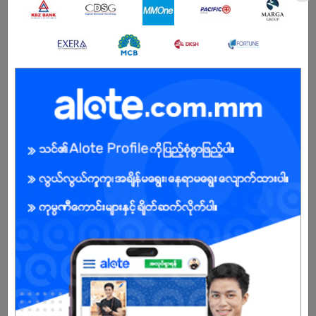
BENEFITS
.
Male/Female
Open To :