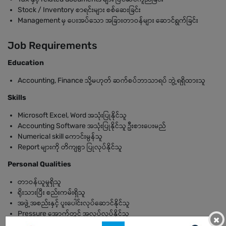
Stock / Inventory စာရင်းများ စစ်ဆေးခြင်း
Management မှ ပေးအပ်သော အခြားတာဝန်များ ဆောင်ရွက်ခြင်း
Job Requirements
Education
Accounting, Finance သို့မဟုတ် ဆက်စပ်ဘာသာရပ် ဘွဲ့ရရှိထားသူ
Skills
Microsoft Excel, Word အသုံးပြုနိုင်သူ
Accounting Software အသုံးပြုနိုင်သူ ဦးစားပေးမည်
Numerical skill ကောင်းမွန်သူ
Report များကို တိကျစွာ ပြုလုပ်နိုင်သူ
Personal Qualities
တာဝန်ယူမှုရှိသူ
ရိုးသားပြီး စည်းကမ်းရှိသူ
အဖွဲ့အစည်းနှင့် ပူးပေါင်းလုပ်ဆောင်နိုင်သူ
Pressure အောက်တွင် အလုပ်လုပ်နိုင်သူ
×