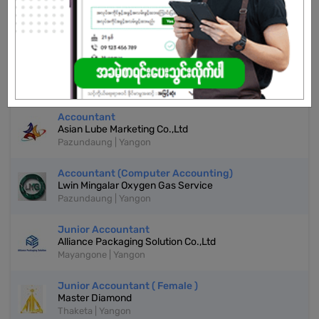
Don't have an account?
REGISTER NOW!
More Similar Jobs
Accountant
Asian Lube Marketing Co.,Ltd
Pazundaung | Yangon
Accountant (Computer Accounting)
Lwin Mingalar Oxygen Gas Service
Pazundaung | Yangon
Junior Accountant
Alliance Packaging Solution Co.,Ltd
Mayangone | Yangon
Junior Accountant ( Female )
Master Diamond
Thaketa | Yangon