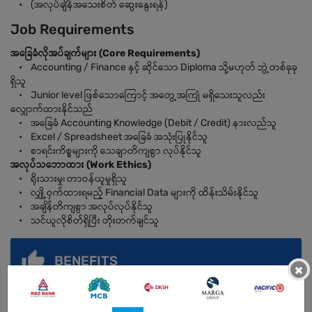
• (အလုပ်ချိန်အသေးစိတ် ဆွေးနွေးရန်)
Job Requirements
အခြေခံလိုအပ်ချက်များ (Core Requirements)
• Accounting / Finance နှင့် ဆိုင်သော Diploma သို့မဟုတ် ဘွဲ့တစ်ခုခု
ရှိသူ
• Junior level ဖြစ်သောကြောင့် အတွေ့အကြုံ မရှိသေးသူလည်း
လျှောက်ထားနိုင်သည်
• အခြေခံ Accounting Knowledge (Debit / Credit) နားလည်သူ
• Excel / Spreadsheet အခြေခံ အသုံးပြုနိုင်သူ
• စာရင်းကိစ္စများကို သေချာတိကျစွာ လုပ်နိုင်သူ
အလုပ်သဘောထား (Work Ethics)
• ရိုးသားမှု၊ တာဝန်ယူမှုရှိသူ
• လျှို့ဝှက်ထားရမည့် Financial Data များကို ထိန်းသိမ်းနိုင်သူ
• အချိန်တိကျစွာ အလုပ်လုပ်နိုင်သူ
• သင်ယူလိုစိတ်ရှိပြီး တိုးတက်ချင်သူ
BENEFITS
×
• အခြေခံလစာ + Incentive
• (အရည်အချင်းနှင့် အတွေ့အကြုံအပေါ် မူတည်၍ ဆွေးနွေးရန်)