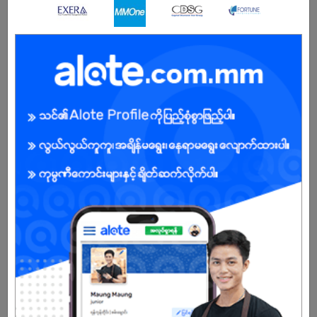
Male/Female
Open To :
Already Expired