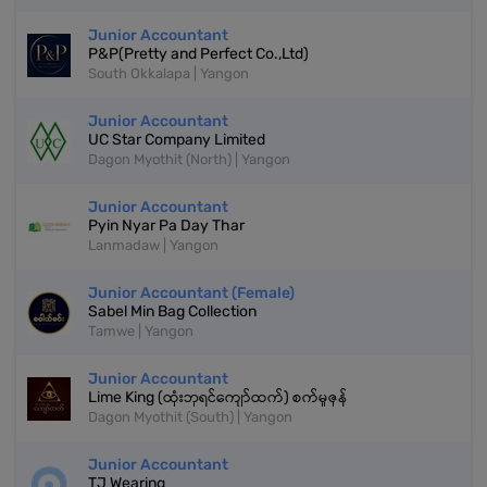
Junior Accountant
P&P(Pretty and Perfect Co.,Ltd)
South Okkalapa | Yangon
Junior Accountant
UC Star Company Limited
Dagon Myothit (North) | Yangon
Junior Accountant
Pyin Nyar Pa Day Thar
Lanmadaw | Yangon
Junior Accountant (Female)
Sabel Min Bag Collection
Tamwe | Yangon
Junior Accountant
Lime King (ထုံးဘုရင်ကျော်ထက်) စက်မှုဇုန်
Dagon Myothit (South) | Yangon
Junior Accountant
TJ Wearing