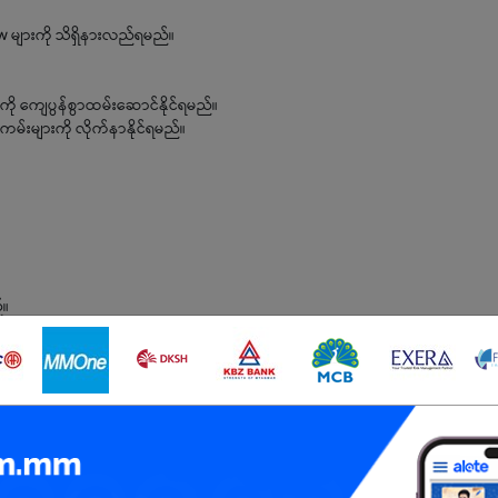
 များကို သိရှိနားလည်ရမည်။
။
ားကို ကျေပွန်စွာထမ်းဆောင်နိုင်ရမည်။
ကမ်းများကို လိုက်နာနိုင်ရမည်။
်။