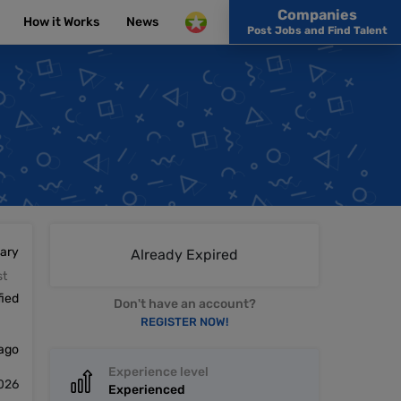
Companies
How it Works
News
Post Jobs and Find Talent
lary
Already Expired
st
fied
Don't have an account?
REGISTER NOW!
 ago
Experience level
2026
Experienced