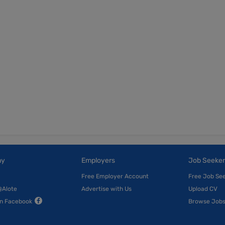
ny
Employers
Job Seeker
Free Employer Account
Free Job Se
@Alote
Advertise with Us
Upload CV
on Facebook
Browse Job