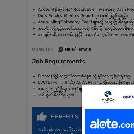
Account payable/ Receivable, Inventory, Cash Flow
Daily, Weekly, Monthly Report များ တင်ပြနိုင်ရမည်။
Accounting Software/ Excel များကို အသုံးပြုနိုင်ရမည်
အသင်းအဖွဲ့နှင့်ပူးပေါင်းဆောင်ရွက်နိုင်ပြီး အလုပ်တာဝန်မျ
အကျင့်စာရိတ္တကောင်းမွန်ပြီး ကုမ္ပဏီမှချမှတ်ထားသောစည်း
Open To :
Male/Female
Job Requirements
B.com (သို့) တက္ကသိုလ်တစ်ခုခုမှ ဘွဲ့ရရှိထားသူဖြစ်ရမည်။
LCCI Level II, III (သို့) ACCA Part 1,2 ပြီးထားသူဖြစ်ရမည
အတွေ့အကြုံရှိသူ၊ အလုပ်ချက်ချင်းဝင်နိုင်သူ ဦးစားပေးမည်။
သင်ယူလိုစိတ်ရှိရမည်။
BENEFITS
အစမ်းခန့်ကာလ- အခြေခံလစာ+အချိန်ပိုကြေး