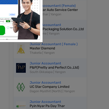
Senior Accountant (Female)
Shine Star Auto Service Center
Shwepyithar | Yangon
Junior Accountant
Alliance Packaging Solution Co.,Ltd
Mayangone | Yangon
Junior Accountant ( Female )
Master Diamond
Thaketa | Yangon
Junior Accountant
P&P(Pretty and Perfect Co.,Ltd)
South Okkalapa | Yangon
Junior Accountant
UC Star Company Limited
Dagon Myothit (North) | Yangon
Junior Accountant
Pyin Nyar Pa Day Thar