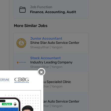
Job Function
Finance, Accounting, Audit
More Similar Jobs
Junior Accountant
Shine Star Auto Service Center
Shwepyithar | Yangon
Stock Accountant
Industry Leading Company
Shwepyithar | Yangon
×
Cashier
Tharaphu Specialist Clinic
Shwepyithar | Yangon
Cashier
Shine Star Auto Service Center
Shwepyithar | Yangon