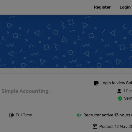
Register
Login
Login to view Sa
င် | Simple Accounting,
1 Po
Veri
Full Time
Recruiter active 13 hours
Posted: 12 May 