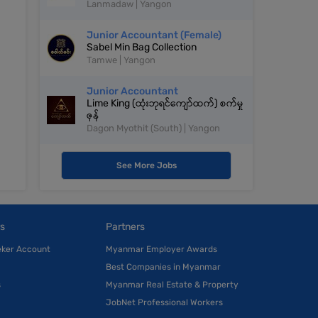
Lanmadaw | Yangon
Junior Accountant (Female)
Sabel Min Bag Collection
Tamwe | Yangon
Junior Accountant
Lime King (ထုံးဘုရင်ကျော်ထက်) စက်မှု
ဇုန်
Dagon Myothit (South) | Yangon
See More Jobs
s
Partners
eker Account
Myanmar Employer Awards
Best Companies in Myanmar
s
Myanmar Real Estate & Property
JobNet Professional Workers