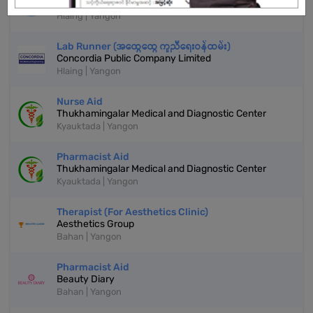
Cherry Tree House International School
Hlaing | Yangon
Lab Runner (အထွေထွေ ကူညီရေးဝန်ထမ်း)
Concordia Public Company Limited
Hlaing | Yangon
Nurse Aid
Thukhamingalar Medical and Diagnostic Center
Kyauktada | Yangon
Pharmacist Aid
Thukhamingalar Medical and Diagnostic Center
Kyauktada | Yangon
Therapist (For Aesthetics Clinic)
Aesthetics Group
Bahan | Yangon
Pharmacist Aid
Beauty Diary
Bahan | Yangon