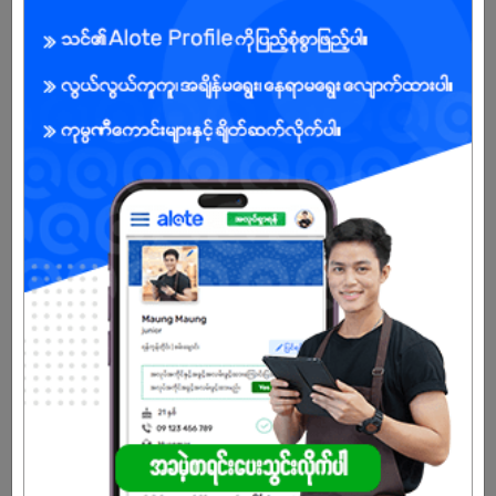
Female
Open To :
Already Expired
Don't have an account?
REGISTER NOW!
More Similar Jobs
Nurse / Nurse Aid (Female)