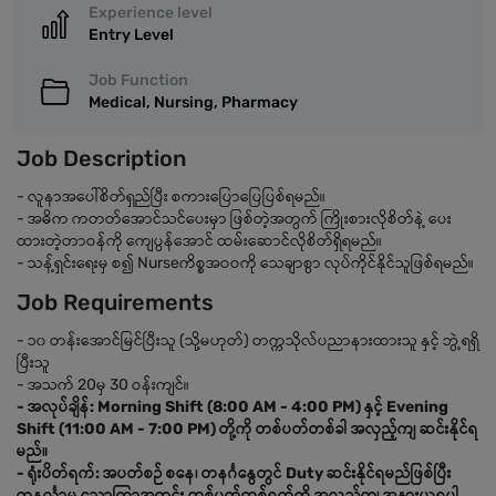
Experience level
Entry Level
Job Function
Medical, Nursing, Pharmacy
Job Description
- လူနာအပေါ်စိတ်ရှည်ပြီး စကားပြောပြေပြစ်ရမည်။
- အဓိက ကတတ်အောင်သင်ပေးမှာ ဖြစ်တဲ့အတွက် ကြိုးစားလိုစိတ်နဲ့ ပေး
ထားတဲ့တာဝန်ကို ကျေပွန်အောင် ထမ်းဆောင်လိုစိတ်ရှိရမည်။
- သန့်ရှင်းရေးမှ စ၍ Nurseကိစ္စအဝဝကို သေချာစွာ လုပ်ကိုင်နိုင်သူဖြစ်ရမည်။
Job Requirements
- ၁၀ တန်းအောင်မြင်ပြီးသူ (သို့မဟုတ်) တက္ကသိုလ်ပညာနားထားသူ နှင့် ဘွဲ့ရရှိ
ပြီးသူ
- အသက် 20မှ 30 ဝန်းကျင်။
- အလုပ်ချိန်: Morning Shift (8:00 AM - 4:00 PM) နှင့် Evening
Shift (11:00 AM - 7:00 PM) တို့ကို တစ်ပတ်တစ်ခါ အလှည့်ကျ ဆင်းနိုင်ရ
မည်။
- ရုံးပိတ်ရက်: အပတ်စဉ် စနေ၊ တနင်္ဂနွေတွင် Duty ဆင်းနိုင်ရမည်ဖြစ်ပြီး
တနင်္လာမှ သောကြာအတွင်း တစ်ပတ်တစ်ရက်ကို အလှည့်ကျ အနားယူရပါ