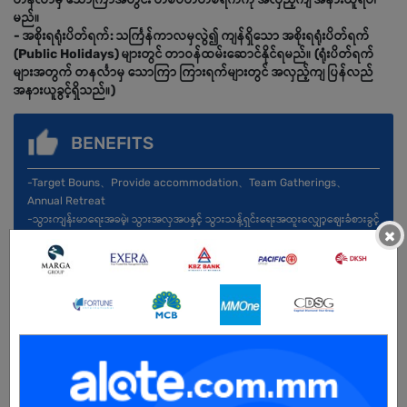
မည်။
- အစိုးရရုံးပိတ်ရက်: သင်္ကြန်ကာလမှလွဲ၍ ကျန်ရှိသော အစိုးရရုံးပိတ်ရက်
(Public Holidays) များတွင် တာဝန်ထမ်းဆောင်နိုင်ရမည်။ (ရုံးပိတ်ရက်
များအတွက် တနင်္လာမှ သောကြာ ကြားရက်များတွင် အလှည့်ကျ ပြန်လည်
အနားယူခွင့်ရှိသည်။)
BENEFITS
-Target Bouns、Provide accommodation、Team Gatherings、
Annual Retreat
-သွားကျန်းမာရေးအခမဲ့၊ သွားအလှအပနှင့် သွားသန့်ရှင်းရေးအထူးလျှော့စျေးခံစားခွင့်
×
များ