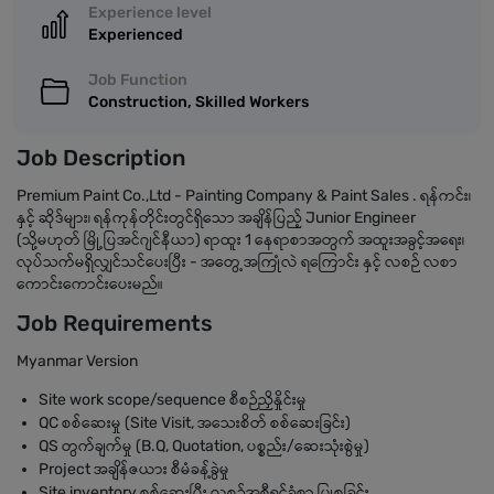
Experience level
Experienced
Job Function
Construction, Skilled Workers
Job Description
Premium Paint Co.,Ltd - Painting Company & Paint Sales . ရန်ကင်း၊
နှင့် ဆိုဒ်များ၊ ရန်ကုန်တိုင်းတွင်ရှိသော အချိန်ပြည့် Junior Engineer
(သို့မဟုတ် မြို့ပြအင်ဂျင်နီယာ) ရာထူး 1 နေရာစာအတွက် အထူးအခွင့်အရေး၊
လုပ်သက်မရှိလျှင်သင်ပေးပြီး - အတွေ့အကြုံလဲ ရကြောင်း နှင့် လစဉ် လစာ
ကောင်းကောင်းပေးမည်။
Job Requirements
Myanmar Version
Site work scope/sequence စီစဉ်ညှိနှိုင်းမှု
QC စစ်ဆေးမှု (Site Visit, အသေးစိတ် စစ်ဆေးခြင်း)
QS တွက်ချက်မှု (B.Q, Quotation, ပစ္စည်း/ဆေးသုံးစွဲမှု)
Project အချိန်ဇယား စီမံခန့်ခွဲမှု
Site inventory စစ်ဆေးပြီး လစဉ်အစီရင်ခံစာ ပြုစုခြင်း