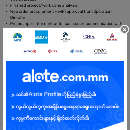
Finished project/work done analysis
Web order procurement – with approval from Operation
Director
Project applicator contractor cash out recommendation with
×
Work Done %
BENEFITS
Annual Bonus
Allowence - for site visits
Bonus and Tips
OT fees for overtime days