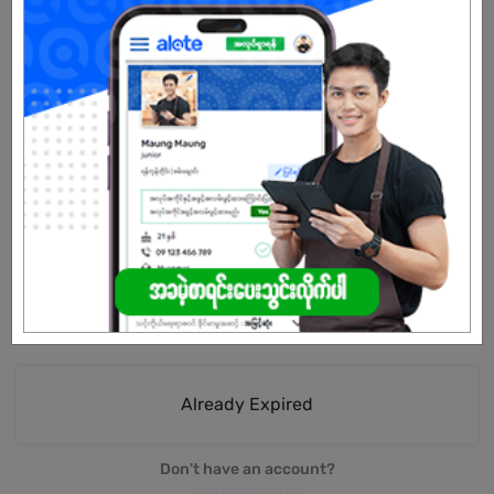
Male
Open To :
About Our Company
Professional painting company
Paint sales
Paint application
Distribution
Already Expired
Don't have an account?