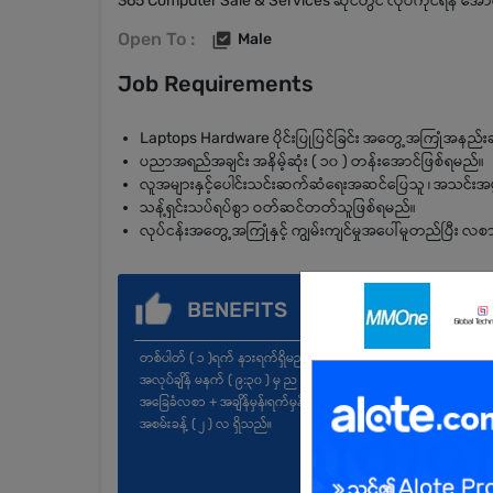
365 Computer Sale & Services ဆိုင်တွင် လုပ်ကိုင်ရန် အော
Open To :
Male
Job Requirements
Laptops Hardware ပိုင်းပြုပြင်ခြင်း အတွေ့အကြုံအနည်းဆုံး
ပညာအရည်အချင်း အနိမ့်ဆုံး ( ၁၀ ) တန်းအောင်ဖြစ်ရမည်။
လူအများနှင့်ပေါင်းသင်းဆက်ဆံရေးအဆင်ပြေသူ ၊ အသင်းအဖွဲ့န
သန့်ရှင်းသပ်ရပ်စွာ ဝတ်ဆင်တတ်သူဖြစ်ရမည်။
လုပ်ငန်းအတွေ့အကြုံနှင့် ကျွမ်းကျင်မှုအပေါ်မူတည်ပြီး လစာ ညှ
BENEFITS
တစ်ပါတ် ( ၁ )ရက် နားရက်ရှိမည်။
အလုပ်ချိန် မနက် ( ၉:၃၀ ) မှ ည ( ၆:၃၀ )
အခြေခံလစာ + အချိန်မှန်၊ရက်မှန်ကြေး
အစမ်းခန့် ( ၂ ) လ ရှိသည်။