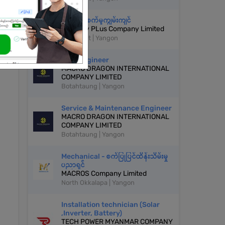
စက်ပြင်/စက်မှုကျွမ်းကျင်
Property PLus Company Limited
Kamaryut | Yangon
Civil Engineer
MACRO DRAGON INTERNATIONAL
COMPANY LIMITED
Botahtaung | Yangon
Service & Maintenance Engineer
MACRO DRAGON INTERNATIONAL
COMPANY LIMITED
Botahtaung | Yangon
Mechanical - စက်ပြုပြင်ထိန်းသိမ်းမှု
ပညာရှင်
MACROS Company Limited
North Okkalapa | Yangon
Installation technician (Solar
,Inverter, Battery)
TECH POWER MYANMAR COMPANY