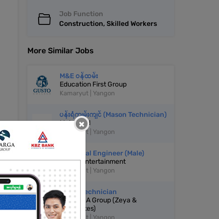
Job Function
Construction, Skilled Workers
More Similar Jobs
M&E ဝန်ထမ်း
Education First Group
Kamaryut | Yangon
ပန်းရံကျွမ်းကျင် (Mason Technician)
×
Mahaland
Kamaryut | Yangon
Electrical Engineer (Male)
Type 7 Entertainment
Kamaryut | Yangon
ACMV Technician
RGK+Z&A Group (Zeya &
Associates)
Kamaryut | Yangon