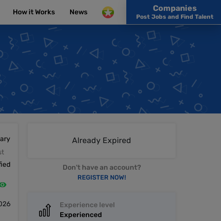
Companies
How it Works
News
Post Jobs and Find Talent
lary
Already Expired
st
fied
Don't have an account?
REGISTER NOW!
2026
Experience level
Experienced