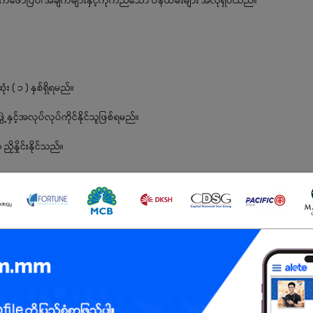
က်ဖော်ပြပါ အချက်များနှင့်ကိုက်ညီသော ဝန်ထမ်းများ အလိုရှိပါသည်။
 ( ၁ ) နှစ်ရှိရမည်။
ှင့်အလုပ်လုပ်ကိုင်နိုင်သူဖြစ်ရမည်။
ိနှိုင်းနိုင်သည်။