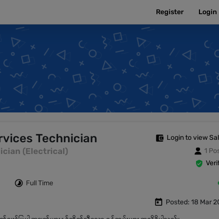
Register
Login
rvices Technician
Login to view Sa
nician (Electrical)
1 Po
Veri
Full Time
Posted: 18 Mar 