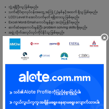
ဘွဲ့ရရှိပြီးသူ ဖြစ်ရမည်။
သက်ဆိုင်ရာလုပ်ငန်းအတွေ့အကြုံ (၂)နှစ်နှင့်အထက် ရှိသူ ဖြစ်ရမည်။
LCCI Level II အောင်လက်မှတ် ရရှိထားသူ ဖြစ်ရမည်။
Excel၊ Word၊ Email ကောင်းမွန်စွာ အသုံးပြုနိုင်ရမည်။
ဆက်ဆံရေးကောင်းမွန်ပြီး problem solving skills ရှိရမည်။
အဖွဲ့လိုက်အလုပ်လုပ်ကိုင်နိုင်သူ ဖြစ်ရမည်။
×
BENEFITS
အချိန်ပိုကြေး