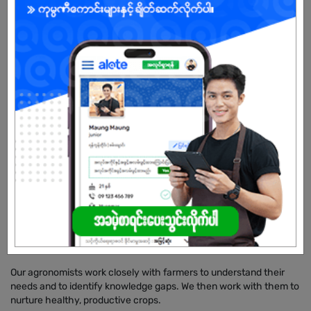
Male/Female
Open To :
About Our Company
Established in 1995, Awba is Myanmar’s largest manufacturer and
distributor of agricultural technology with a focus on crop
protection, crop nutrition and high-quality seeds.
Today, we employ more than 1,500 agronomists to serve 3.2
million farming families over agriculturally significant rural areas
through providing holistic solutions across the agricultural value
chain.
Our agronomists work closely with farmers to understand their
needs and to identify knowledge gaps. We then work with them to
nurture healthy, productive crops.