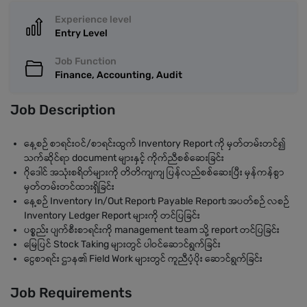
Experience level
Entry Level
Job Function
Finance, Accounting, Audit
Job Description
နေ့စဉ် စာရင်းဝင်/စာရင်းထွက် Inventory Report ကို မှတ်တမ်းတင်၍
သက်ဆိုင်ရာ document များနှင့် ကိုက်ညီစစ်ဆေးခြင်း
ဂိုဒေါင် အသုံးစရိတ်များကို တိတိကျကျ ပြန်လည်စစ်ဆေးပြီး မှန်ကန်စွာ
မှတ်တမ်းတင်ထားရှိခြင်း
နေ့စဉ် Inventory In/Out Report၊ Payable Report၊ အပတ်စဉ် လစဉ်
Inventory Ledger Report များကို တင်ပြခြင်း
ပစ္စည်း ပျက်စီးစာရင်းကို management team သို့ report တင်ပြခြင်း
မြေပြင် Stock Taking များတွင် ပါဝင်ဆောင်ရွက်ခြင်း
ငွေစာရင်း ဌာန၏ Field Work များတွင် ကူညီပံ့ပိုး ဆောင်ရွက်ခြင်း
Job Requirements