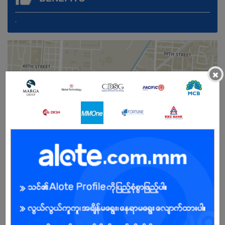
.
×
Male/Female
Open To :