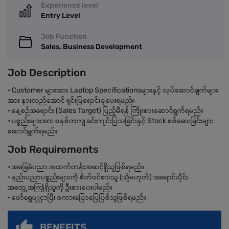
Experience level
Entry Level
Job Function
Sales, Business Development
Job Description
• Customer များအား Laptop Specificationsများနှင့် လုပ်ဆောင်ချက်များ
အား နားလည်အောင် ရှင်းပြရောင်းချပေးရမည်။
• နေ့စဉ်အရောင်း (Sales Target) ပြည့်မီရန် ကြိုးစားဆောင်ရွက်ရမည်။
• ပစ္စည်းများအား စနစ်တကျ ခင်းကျင်းပြသခြင်းနှင့် Stock စစ်ဆေးခြင်းများ
ဆောင်ရွက်ရမည်။
Job Requirements
• အခြေခံပညာ အထက်တန်းအဆင့်ရှိသူဖြစ်ရမည်။
• နည်းပညာပစ္စည်းများကို စိတ်ဝင်စားသူ (သို့မဟုတ်) အရောင်းပိုင်း
အတွေ့အကြုံရှိသူကို ဦးစားပေးပါမည်။
• ဖော်ရွေပျူငှာပြီး စကားပြောပြေပြစ်သူဖြစ်ရမည်။
BENEFITS