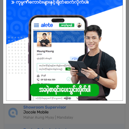
Already Expired
Don't have an account?
REGISTER NOW!
More Similar Jobs
Sales Assistant
Industry Leading Company
Mahar Aung Myay | Mandalay
Merchant Acquisition Executive
Cloud City Food Myanmar
Mahar Aung Myay | Mandalay
Showroom Supervisor
Jocole Mobile
Mahar Aung Myay | Mandalay