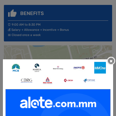
BENEFITS
⏰ 9:00 AM to 8:30 PM
💰 Salary + Allowance + Incentive + Bonus
📅 Closed once a week
×