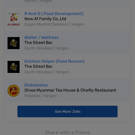
Bahan | Yangon
R And D ( Food Development)
New A1 Family Co.,Ltd
Dagon Myothit (Seikkan) | Yangon
Waiter / Waitress
The Street Bar
South Okkalapa | Yangon
Kitchen Helper (Food Runner)
The Street Bar
South Okkalapa | Yangon
Dishwasher
Shwe Myanmar Tea House & Chetty Restaurant
Pabedan | Yangon
See More Jobs
Share with a Friend