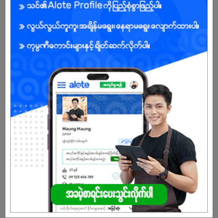
Male
Open To :
Already Expired
Don't have an account?
REGISTER NOW!
More Similar Jobs
Soucs Chef
My Hill
Dagon | Yangon
ထမင်းချက် (Female)
My Hill
Dagon | Yangon