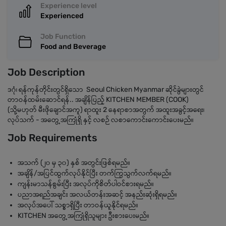
Experience level
Experienced
Job Function
Food and Beverage
Job Description
ဒဂုံ၊ ရန်ကုန်တိုင်းတွင်ရှိသော Seoul Chicken Myanmar ဆိုင်ခွဲများတွင်
တာဝန်ထမ်းဆောင်ရန်.. အချိန်ပြည့် KITCHEN MEMBER (COOK)
(သို့မဟုတ် မီးဖိုချောင်အကူ) ရာထူး 2 နေရာစာအတွက် အထူးအခွင့်အရေး၊
လုပ်သက် - အတွေ့အကြုံရှိ နှင့် လစဉ် လစာကောင်းကောင်းပေးမည်။
Job Requirements
အသက် (၂၀ မှ ၃၀) နှစ် အတွင်းဖြစ်ရမည်။
အချိန်/အပြင်ထွက်လုပ်နိုင်ပြီး တက်ကြွသွက်လက်ရမည်။
ကျန်းမာသန်စွမ်းပြီး အလုပ်ကိုစိတ်ပါဝင်စားရမည်။
ပညာအရည်အချင်း အလယ်တန်းအဆင့် အနည်းဆုံးရှိရမည်။
အလုပ်အပေါ် သစ္စာရှိပြီး တာဝန်ယူနိုင်ရမည်။
KITCHEN အတွေ့အကြုံရှိသူများ ဦးစားပေးမည်။