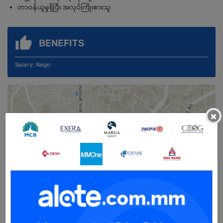
တာဝန်ယူမှုရှိပြီး အလုပ်ကြိုးစားသူ
BENEFITS
Salary: Nego
×
Male/Female
Open To :