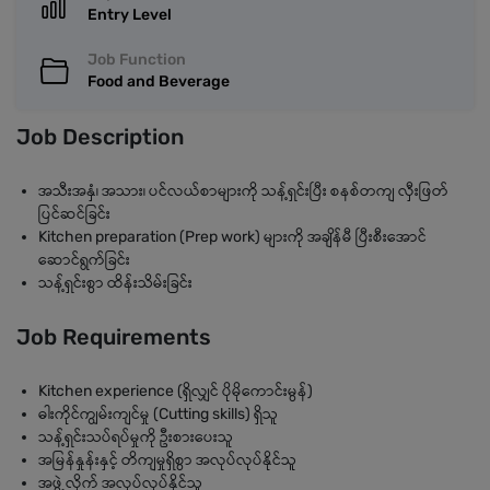
Entry Level
Job Function
Food and Beverage
Job Description
အသီးအနှံ၊ အသား၊ ပင်လယ်စာများကို သန့်ရှင်းပြီး စနစ်တကျ လှီးဖြတ်
ပြင်ဆင်ခြင်း
Kitchen preparation (Prep work) များကို အချိန်မီ ပြီးစီးအောင်
ဆောင်ရွက်ခြင်း
သန့်ရှင်းစွာ ထိန်းသိမ်းခြင်း
Job Requirements
Kitchen experience (ရှိလျှင် ပိုမိုကောင်းမွန်)
ဓါးကိုင်ကျွမ်းကျင်မှု (Cutting skills) ရှိသူ
သန့်ရှင်းသပ်ရပ်မှုကို ဦးစားပေးသူ
အမြန်နှုန်းနှင့် တိကျမှုရှိစွာ အလုပ်လုပ်နိုင်သူ
အဖွဲ့လိုက် အလုပ်လုပ်နိုင်သူ