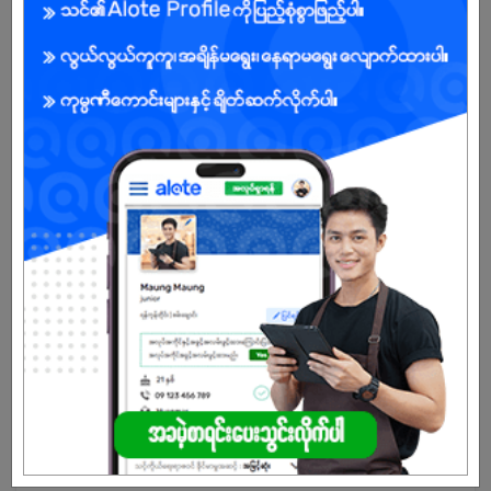
Already Expired
Don't have an account?
REGISTER NOW!
More Similar Jobs
မီးဖိုချောင်အကူ
MPA International School
Bahan | Yangon
Kitchen Helper
Thiri Nwel Cafe
Bahan | Yangon