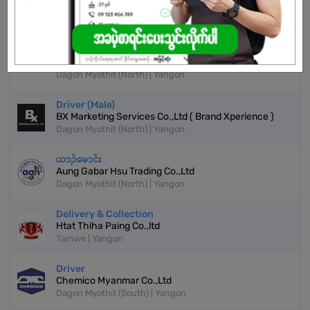
More Similar Jobs
Driver
FreshMoe Myanmar
Dagon Myothit (North) | Yangon
Driver (Male)
BX Marketing Services Co.,Ltd ( Brand Xperience )
Dagon Myothit (North) | Yangon
ယာဉ်မောင်း
Aung Gabar Hsu Trading Co.,Ltd
Dagon Myothit (North) | Yangon
Delivery & Collection
Htat Thiha Paing Co.,ltd
Tamwe | Yangon
Driver
Chemico Myanmar Co.,Ltd
Dagon Myothit (South) | Yangon