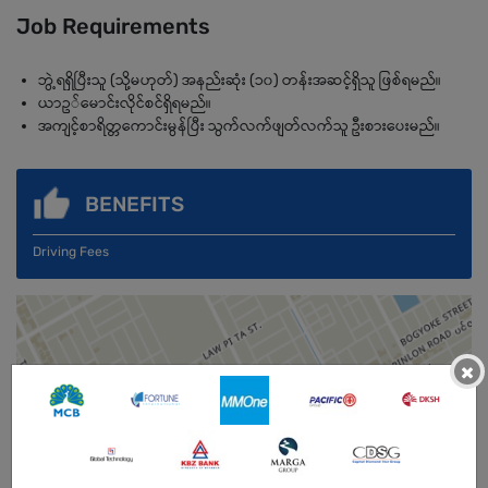
Job Requirements
ဘွဲ့ရရှိပြီးသူ (သို့မဟုတ်) အနည်းဆုံး (၁၀) တန်းအဆင့်ရှိသူ ဖြစ်ရမည်။
ယာဥ်‌မောင်းလိုင်စင်ရှိရမည်။
အကျင့်စာရိတ္တကောင်းမွန်ပြီး သွက်လက်ဖျတ်လက်သူ ဦးစားပေးမည်။
BENEFITS
Driving Fees
×