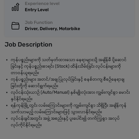
Experience level
Entry Level
Job Function
Driver, Delivery, Motorbike
Job Description
ကုန်ပစ္စည်းများကို သတ်မှတ်ထားသော နေရာများသို့ အချိန်မီ ပို့ဆောင်
ခြင်းနှင့် ကုန်ပစ္စည်းစာရင်း (Stock) ထိန်းသိမ်းခြင်း လုပ်ငန်းများကို
တာဝန်ယူရမည်။
ကုန်ပစ္စည်းများ အတင်/အချ ပြုလုပ်ခြင်းနှင့် စနစ်တကျ စီစဉ်နေရာချ
ခြင်းတို့ကို ဆောင်ရွက်ရမည်။
လုပ်ငန်းသုံးယာဉ် (Auto/Manual) နှစ်မျိုးလုံးအား ကျွမ်းကျင်စွာ မောင်း
နှင်နိုင်ရမည်။
ရန်ကုန်မြို့တွင်း လမ်းကြောင်းများကို ကျွမ်းကျင်စွာ သိရှိပြီး အချိန်ကုန်
သက်သာမည့် လမ်းကြောင်းများဖြင့် သွားလာနိုင်ရမည်။
လုပ်ငန်းခွင်အတွင်း အဖွဲ့အစည်းနှင့် ပူးပေါင်း၍ တက်ကြွစွာ အလုပ်
လုပ်ကိုင်နိုင်ရမည်။