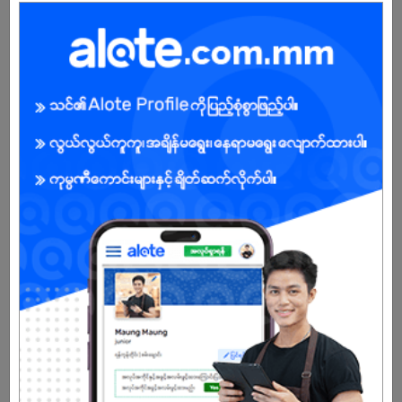
Male
Open To :
About Our Company
Established in 1997, Pahtama Group is one of the largest and
fastest growing distributor for FMCG in Myanmar with the vision of
delivering quality products nationwide, Today we have over
30,000 accounts covered with 1000+ employees nationwide.
Already Expired
Don't have an account?
REGISTER NOW!