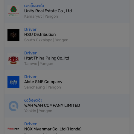
ယာဉ်မောင်း
Unity Real Estate Co., Ltd
Kamaryut | Yangon
Driver
HSU Distribution
South Okkalapa | Yangon
Driver
Htat Thiha Paing Co.,ltd
Tamwe | Yangon
Driver
Alote SME Company
Sanchaung | Yangon
ယဉ်မောင်း
WAH WAH COMPANY LIMITED
Yankin | Yangon
Driver
NCX Myanmar Co.,Ltd (Honda)