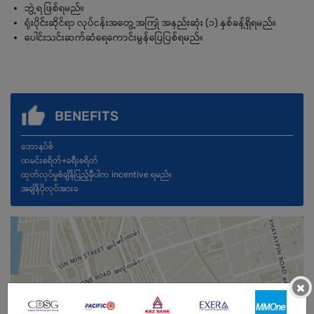
ဘွဲ့ရ ဖြစ်ရမည်။
ရုံးပိုင်းဆိုင်ရာ လုပ်ငန်းအတွေ့အကြုံ အနည်းဆုံး (၁) နှစ်ခန့်ရှိရမည်။
ပေါင်းသင်းဆက်ဆံရေကောင်းမွန်ပြေပြစ်ရမည်။
BENEFITS
ဘောနပ်စ်
ထမင်းစရိတ်+ခရီးစရိတ်
ထုတ်လုပ်မှုစံချိန်ပြည့်မှီပါက incentive ရမည်။
အချိန်ပိုလုပ်အားခ
×