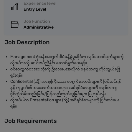
Experience level
Entry Level
Job Function
Administrative
Job Description
Management ရုံးခန်းအတွက် စီမံခန့်ခွဲမှုဆိုင်ရာ လုပ်ဆောင်ချက်များကို
လိုအပ်သလို ပေါင်းစပ်ညှိနှိုင်း ဆောင်ရွက်ပေးရန်။
ဝင်စာထွက်စာအားလုံးကို ဦးစားပေးအလိုက် စနစ်တကျ ကိုင်တွယ်ဖြေ
ရှင်းရန်။
Confidential (သို့) အရေးကြီးသော စာရွက်စာတမ်းများကို ပြင်ဆင်ရန်
နှင့် ကုမ္ပဏီ၏ အထောက်အထားများ၊ အစီရင်ခံစာများကို စနစ်တကျ
ဖိုင်တွဲသိမ်းဆည်းခြင်း/ပြန်လည်ထုတ်ယူခြင်းများ ပြုလုပ်ရန်။
လိုအပ်ပါက Presentation များ (သို့) အစီရင်ခံစာများကို ပြင်ဆင်ပေး
ရန်။
Job Requirements