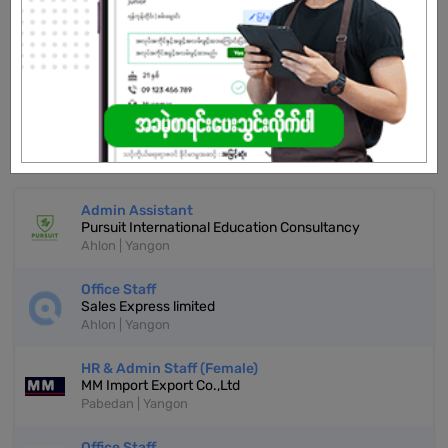
Already Expired
Don't have an account?
REGISTER NOW!
More Similar Jobs
Admin Assistant
Pursuit International Education Consultancy
Ahlon | Yangon
Office Staff
Sales Express limited
Ahlon | Yangon
HR & Admin Staff (Female)
MM Import Export Co.,Ltd
Pabedan | Yangon
Office Staff