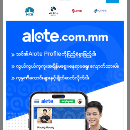
Male/Female
Open To :
About Our Company
Shwe Taung Building Materials is the industry leader in Myanmar
for the supply of building materials, and the manufacturing and
supply of cement, concrete and related services. We are
Myanmar’s first ISO (9001:2000) certified company in the ready-
mixed concrete industry, and have been awarded EDGE
certification for workplace gender equality. By producing
international-standard building materials locally, we lower the
cost of national development in Myanmar, and help create
solutions for smarter growth.