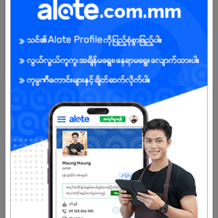
Male/Female
Open To :
About Our Company
Wholesale and retail trade and repair of motor vehicles and
motorcycles - Warehousing and Logistics Services
Already Expired
Don't have an account?
REGISTER NOW!
More Similar Jobs