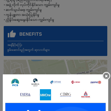
• အဖွဲ့လိုက် လုပ်ကိုင်နိုင်သော ကျွမ်းကျင်မှု
• ဆက်သွယ်ရေး ကျွမ်းကျင်မှု
• ကွန်ပျူတာ အသုံးပြုနိုင်မှု
• ညှိနှိုင်းဆွေးနွေးနိုင်သော ကျွမ်းကျင်မှု
BENEFITS
အချိန်ပိုကြေး
စွမ်းဆောင်ရည်အတွက် ဆုလာဘ်များ
×