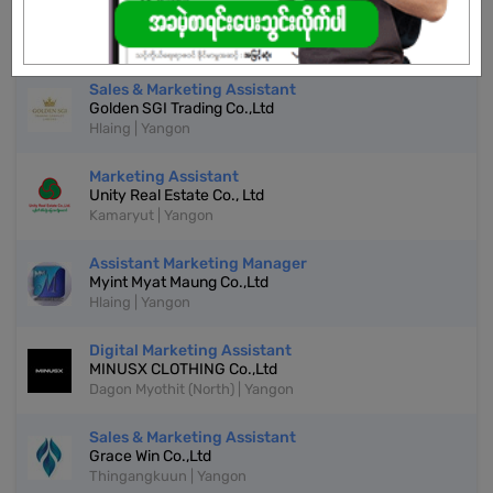
Page Admin Executive
My Hill
Dagon | Yangon
Sales & Marketing Assistant
Golden SGI Trading Co.,Ltd
Hlaing | Yangon
Marketing Assistant
Unity Real Estate Co., Ltd
Kamaryut | Yangon
Assistant Marketing Manager
Myint Myat Maung Co.,Ltd
Hlaing | Yangon
Digital Marketing Assistant
MINUSX CLOTHING Co.,Ltd
Dagon Myothit (North) | Yangon
Sales & Marketing Assistant
Grace Win Co.,Ltd
Thingangkuun | Yangon