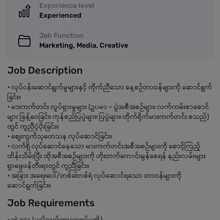
Experience level
Experienced
Job Function
Marketing, Media, Creative
Job Description
• လုပ်ငန်းဆောင်ရွက်မှုများနှင့် ကိုက်ညီသော နေ့စဉ်တာဝန်များကို ဆောင်ရွက်
ခြင်း။
• မားကက်တင်း လှုပ်ရှားမှုများ (ဥပမာ – ပွဲအစီအစဉ်များ၊ လက်ကမ်းစာစောင်
များ ဖြန့်ဝေခြင်း၊ ကုန်စည်ပြပွဲများ၊ ပြပွဲများ၊ တိုက်ရိုက်မားကက်တင်း စသည်)
တွင် ကူညီပံ့ပိုးခြင်း။
• စျေးကွက်သုတေသန လုပ်ဆောင်ခြင်း။
• လက်ရှိ လုပ်ဆောင်နေသော မားကက်တင်းအစီအစဉ်များကို စောင့်ကြည့်
ထိန်းသိမ်းပြီး ထိုအစီအစဉ်များကို တိုးတက်ကောင်းမွန်စေရန် နည်းလမ်းများ
ရှာဖွေဖန်တီးရာတွင် ကူညီခြင်း။
• အခြား အရေးပေါ်/တစ်ခါတစ်ရံ လုပ်ဆောင်ရသော တာဝန်များကို
ဆောင်ရွက်ခြင်း။
Job Requirements
• ဘွဲ့ရသူ (မည်သည့်ဘာသာရပ်မဆို)