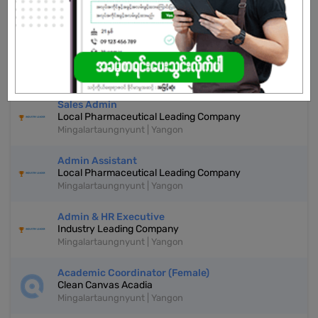
Don't have an account?
REGISTER NOW!
More Similar Jobs
Sales Admin
Local Pharmaceutical Leading Company
Mingalartaungnyunt | Yangon
Admin Assistant
Local Pharmaceutical Leading Company
Mingalartaungnyunt | Yangon
Admin & HR Executive
Industry Leading Company
Mingalartaungnyunt | Yangon
Academic Coordinator (Female)
Clean Canvas Acadia
Mingalartaungnyunt | Yangon