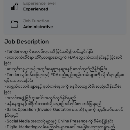
Experience level
Experienced
Job Function
Administrative
Job Description
• Tender စာရွက်စာတမ်းများကို ပြင်ဆင်၍ တင်သွင်းခြင်း
• ဆေးဘက်ဆိုင်ရာ ကိရိယာများအတွက် FDA လျှောက်ထားခြင်းနှင့် ပြင်ဆင်
ခြင်း
• ပေးသွင်းသူများနှင့် အတွင်းရေးဌာနများနှင့် ဆက်သွယ်ညှိနှိုင်းခြင်း
• Tender လုပ်ငန်းစဉ်များနှင့် FDA စည်းမျဉ်းစည်းကမ်းများကို လိုက်နာမှုရှိစေ
ရန် သေချာစေခြင်း
• စာရွက်စာတမ်းများနှင့် မှတ်တမ်းများကို စနစ်တကျ သိမ်းဆည်းထိန်းသိမ်း
ခြင်း
• အသင်းအဖွဲ့ဖြင့် ပူးပေါင်းအလုပ်လုပ်နိုင်ရမည်
• မန်နေဂျာနှင့် ဒါရိုက်တာထံသို့ နေ့စဉ်အစီရင်ခံစာ တင်ပြရမည်
• Sales Operation (Invoice၊ Quotation စသည်) များကို ကူညီလုပ်ဆောင်
နိုင်ရမည်
• Social Media အကောင့်များနှင့် Online Presence ကို စီမံခန့်ခွဲခြင်း
• Digital Marketing လမ်းကြောင်းများအပေါ် အခြေခံဗဟုသုတရှိရမည်