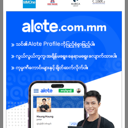
Female
Open To :
Already Expired