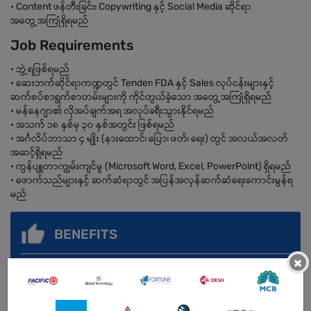
• Content ဖန်တီးခြင်း၊ Copywriting နှင့် Social Media ဆိုင်ရာ
အတွေ့အကြုံရှိရမည်
Job Requirements
• ဘွဲ့ရဖြစ်ရမည်
• ဆေးဘက်ဆိုင်ရာကဏ္ဍတွင် Tender၊ FDA နှင့် Sales လုပ်ငန်းများနှင့်
ဆက်စပ်စာရွက်စာတမ်းများကို ကိုင်တွယ်ခဲ့သော အတွေ့အကြုံရှိရမည်
• မန်နေဂျာ၏ လိုအပ်ချက်အရ အလုပ်ခရီးသွားနိုင်ရမည်
• အသက် ၁၈ နှစ်မှ ၃၀ နှစ်အတွင်း ဖြစ်ရမည်
• အင်္ဂလိပ်ဘာသာ ၄ မျိုး (နားထောင်၊ ပြော၊ ဖတ်၊ ရေး) တွင် အလယ်အလတ်
အဆင့်ရှိရမည်
• ကွန်ပျူတာကျွမ်းကျင်မှု (Microsoft Word, Excel, PowerPoint) ရှိရမည်
• ဖောက်သည်များနှင့် ဆက်ဆံရာတွင် အပြန်အလှန်ဆက်ဆံရေးကောင်းမွန်ရ
မည်
BENEFITS
×
အလုပ်လုပ်ရက် - တစ်ပတ်လျှင် ၅ ရက် (တနင်္လာမှ သောကြာ)
အလုပ်ချိန် - မနက် ၉:၀၀ မှ ညနေ ၅:၀၀ ထိ
ပိတ်ရက်များ - စနေ၊ တနင်္ဂနွေ နှင့် အစိုးရရုံးပိတ်ရက်များ