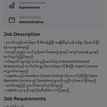
Experience level
Experienced
Job Function
Administrative
Job Description
• ဖောက်သည်အော်ဒါများကို စီမံခန့်ခွဲပြီး အချိန်မီနှင့် မှန်ကန်စွာ ပို့ဆောင်နိုင်
ရန် သေချာစေရမည်
• ပေးသွင်းသူများ၊ သယ်ယူပို့ဆောင်ရေးအဖွဲ့များနှင့် အတွင်းရေးအဖွဲ့များနှင့်
ဆက်သွယ်ညှိနှိုင်းရမည်
• ဝင်ရောက်/ထွက်ခွာ သယ်ယူပို့ဆောင်ရေး (Inbound/Outbound
Shipment) နှင့် ဆက်စပ်စာရွက်စာတမ်းများကို စီမံပြီး Import Licence
လျှောက်ထားရမည်
• Logistics နှင့် Inventory (Stock Control) ကိုထောက်ပံ့နိုင်ပြီး Sales
Operation (Invoice နှင့် Quotation) များကို ကူညီလုပ်ဆောင်နိုင်ရမည်
• အသင်းအဖွဲ့ဖြင့် ပူးပေါင်းအလုပ်လုပ်နိုင်ရမည်
• Logistics ဌာနသို့ နေ့စဉ်အစီရင်ခံစာ တင်ပြရမည်
Job Requirements
• ဘွဲ့ရဖြစ်ရမည်