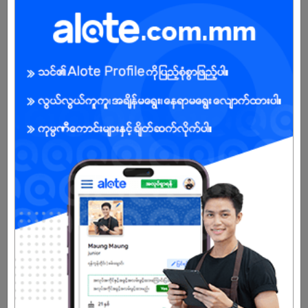
Male/Female
Open To :
Already Expired
Don't have an account?
REGISTER NOW!
More Similar Jobs