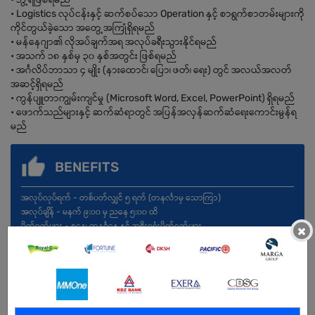
• Logistics လုပ်ငန်းနှင့် ဆက်စပ်သော Operation နှင့် စာရွက်စာတမ်းများကို
ကိုင်တွယ်ခဲ့သော အတွေ့အကြုံရှိရမည်
• မန်နေဂျာ၏ လိုအပ်ချက်အရ အလုပ်ခရီးသွားနိုင်ရမည်
• အသက် ၁၈ နှစ်မှ ၃၀ နှစ်အတွင်း ဖြစ်ရမည်
• အင်္ဂလိပ်ဘာသာ ၄ မျိုး (နားထောင်၊ ပြော၊ ဖတ်၊ ရေး) တွင် အလယ်အလတ်
အဆင့်ရှိရမည်
• ကွန်ပျူတာကျွမ်းကျင်မှု (Microsoft Word, Excel, PowerPoint) ရှိရမည်
• ဖောက်သည်များနှင့် ဆက်ဆံရာတွင် အပြန်အလှန်ဆက်ဆံရေးကောင်းမွန်ရ
မည်
BENEFITS
အလုပ်လုပ်ရက် - တစ်ပတ်လျှင် ၅ ရက် (တနင်္လာမှ သောကြာ)
အလုပ်ချိန် - မနက် ၉:၀၀ မှ ညနေ ၅:၀၀ ထိ
ပိတ်ရက်များ - စနေ၊ တနင်္ဂနွေ နှင့် အစိုးရရုံးပိတ်ရက်များ
×