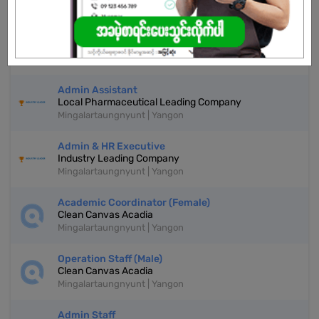
Sales Admin
Local Pharmaceutical Leading Company
Mingalartaungnyunt | Yangon
Admin Assistant
Local Pharmaceutical Leading Company
Mingalartaungnyunt | Yangon
Admin & HR Executive
Industry Leading Company
Mingalartaungnyunt | Yangon
Academic Coordinator (Female)
Clean Canvas Acadia
Mingalartaungnyunt | Yangon
Operation Staff (Male)
Clean Canvas Acadia
Mingalartaungnyunt | Yangon
Admin Staff