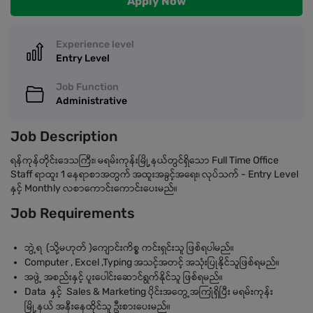
Apply Now
Experience level
Entry Level
Job Function
Administrative
Job Description
ရန်ကုန်တိုင်းဒေသကြီး၊ မရမ်းကုန်းမြို့နယ်တွင်ရှိသော Full Time Office
Staff ရာထူး 1 နေရာစာအတွက် အထူးအခွင့်အရေး၊ လုပ်သက် - Entry Level
နှင့် Monthly လစာကောင်းကောင်းပေးမည်။
Job Requirements
ဘွဲ့ရ (သို့မဟုတ် )ကျောင်းကိစ္စ ကင်းရှင်းသူ ဖြစ်ရပါမည်။
Computer , Excel ,Typing အသင့်အတင့် အသုံးပြုနိုင်သူဖြစ်ရမည်။
အဖွဲ့ အစည်းနှင့် ပူးပေါင်းဆောင်ရွက်နိုင်သူ ဖြစ်ရမည်။
Data နှင့် Sales & Marketing ပိုင်းအတွေ့အကြုံရှိပြီး မရမ်းကုန်း
မြို့နယ် အနီးနေထိုင်သူ ဦးစားပေးမည်။