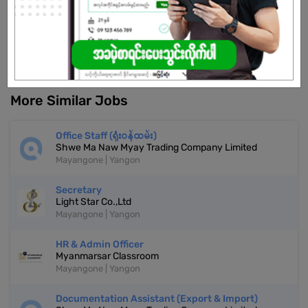
Don't have an account?
REGISTER NOW!
More Similar Jobs
Office Staff (ရုံးဝန်ထမ်း)
Shwe Ma Naw Myay Trading Company Limited
Mayangone | Yangon
Secretary
Light Star Co.,Ltd
Mayangone | Yangon
HR & Admin Officer
Myanmarsar Classroom
Mayangone | Yangon
Documentation Assistant (Export & Import)