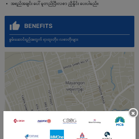
အရည်အချင်း ပေါ် မူတည်ပြီးလစာ ညှိနှိုင်း ပေးပါမည်။
BENEFITS
စွမ်းဆောင်ရည်အတွက် ရာထူးတိုး၊ လစာတိုးများ
×
Male/Female
Open To :