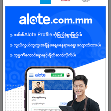
Mini Mart ဆိုင်office staff ပိုင်းနဲ့ပတ်သတ်ပြီး လုပ်ငန်း
YES
NO
အတွေ့အကြုံ ရှိသူဖြစ်သလား။
အလုပ်မှာရေရှည်လုပ်နိုင်သူဖြစ်သလား။
YES
NO
CLICK HERE TO APPLY