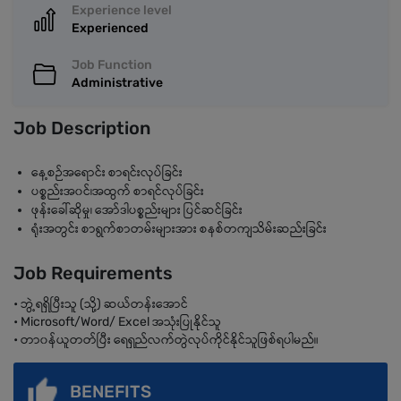
Experience level
Experienced
Job Function
Administrative
Job Description
နေ့စဉ်အရောင်း စာရင်းလုပ်ခြင်း
ပစ္စည်းအ၀င်၊အထွက် စာရင်လုပ်ခြင်း
ဖုန်းခေါ်ဆိုမှု၊ အော်ဒါပစ္စည်းများ ပြင်ဆင်ခြင်း
ရုံးအတွင်း စာရွက်စာတမ်းများအား စနစ်တကျသိမ်းဆည်းခြင်း
Job Requirements
• ဘွဲ့ရရှိပြီးသူ (သို့) ဆယ်‌တန်း‌အောင်
• Microsoft/Word/ Excel အသုံးပြုနိုင်သူ
• တာ၀န်ယူတတ်ပြီး ရေရှည်လက်တွဲလုပ်ကိုင်နိုင်သူဖြစ်ရပါမည်။
BENEFITS