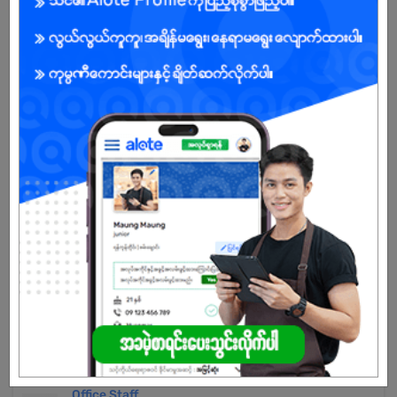
Already Expired
Don't have an account?
REGISTER NOW!
More Similar Jobs
Jr. Office Staff Female (7)Persons
Century Beverage Company Limited
Hlaingtharya | Yangon
ရုံးအကူ - Office Staff
Omni Focus General Service Public Co.,Ltd
Hlaingtharya | Yangon
Office Staff