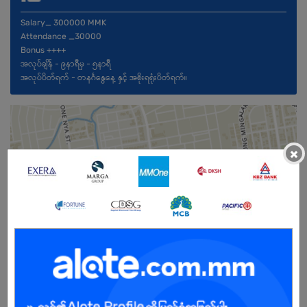
Salary_ 300000 MMK
Attendance _30000
Bonus ++++
အလုပ်ချိန် - ၉နာရီမှ - ၅နာရီ
အလုပ်ပိတ်ရက် - တနင်္ဂနွေနေ့ နှင့် အစိုးရရုံးပိတ်ရက်။
×
Female
Open To :