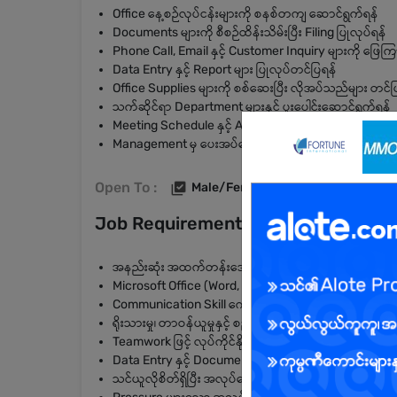
Office နေ့စဉ်လုပ်ငန်းများကို စနစ်တကျ ဆောင်ရွက်ရန်
Documents များကို စီစဉ်ထိန်းသိမ်းပြီး Filing ပြုလုပ်ရန်
Phone Call, Email နှင့် Customer Inquiry များကို ဖြေက
Data Entry နှင့် Report များ ပြုလုပ်တင်ပြရန်
Office Supplies များကို စစ်ဆေးပြီး လိုအပ်သည်များ တင်ပ
သက်ဆိုင်ရာ Department များနှင့် ပူးပေါင်းဆောင်ရွက်ရန်
Meeting Schedule နှင့် Appointment များ စီစဉ်ပေးရန်
Management မှ ပေးအပ်သော တာဝန်များကို အချိန်မီ ဆော
Open To :
Male/Female
Job Requirements
အနည်းဆုံး အထက်တန်းအောင်မြင်ပြီးသူ (ဘွဲ့ရရှိသူ ဦးစားပ
Microsoft Office (Word, Excel, PowerPoint) အသုံးပြုနိ
Communication Skill ကောင်းမွန်ရမည်
ရိုးသားမှု၊ တာဝန်ယူမှုနှင့် စည်းကမ်းလိုက်နာမှုရှိရမည်
Teamwork ဖြင့် လုပ်ကိုင်နိုင်ရမည်
Data Entry နှင့် Documentation ပိုင်း စိတ်ဝင်စားသူ ဖြစ
သင်ယူလိုစိတ်ရှိပြီး အလုပ်ပေါ် စိတ်အားထက်သန်သူ ဖြစ်ရ