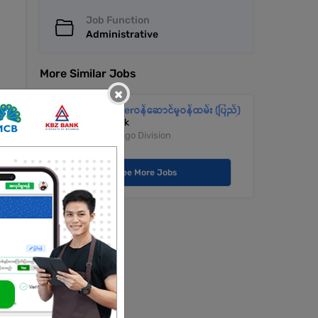
Job Function
Administrative
More Similar Jobs
×
Customerဝန်ဆောင်မှုဝန်ထမ်း (ပြည်)
KBZ Bank
Pyay | Bago Division
See More Jobs