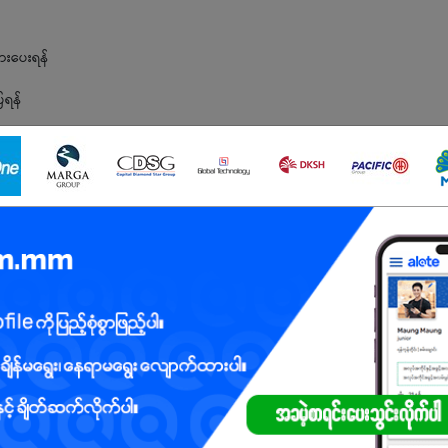
ြားပေးရန်
ြရန်
င်ရွက်ရန်
ေးမည်)
ုင်ရမည်
်ရမည်
မည်