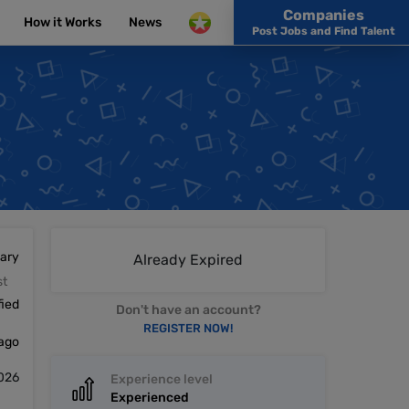
Companies
How it Works
News
Post Jobs and Find Talent
lary
Already Expired
st
fied
Don't have an account?
REGISTER NOW!
 ago
2026
Experience level
Experienced