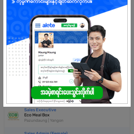
Don't have an account?
REGISTER NOW!
More Similar Jobs
Operation Staff
Asian Lube Marketing Co.,Ltd
Pazundaung | Yangon
Sale Assistant (Female)
Tint Sabei Trading Co.,Ltd(SUPER DRY
DEHUMIDIFIER)
Pazundaung | Yangon
Sales Executive
Eco Meal Box
Pazundaung | Yangon
Sales Admin (Female)