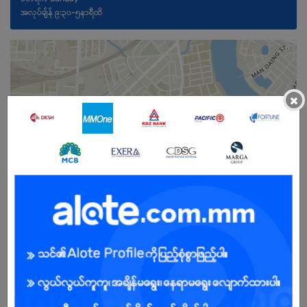
အလုပ်ချ်န် ၉:၃၀-၅နာရီထိ
×
Male/Female
Open To :
Already Expired