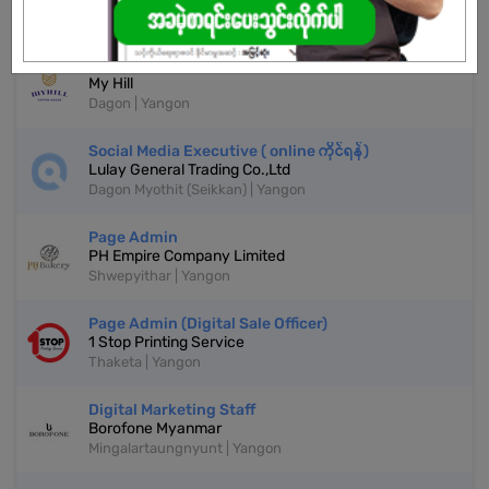
More Similar Jobs
Page Admin Executive
My Hill
Dagon | Yangon
Social Media Executive ( online ကိုင်ရန်)
Lulay General Trading Co.,Ltd
Dagon Myothit (Seikkan) | Yangon
Page Admin
PH Empire Company Limited
Shwepyithar | Yangon
Page Admin (Digital Sale Officer)
1 Stop Printing Service
Thaketa | Yangon
Digital Marketing Staff
Borofone Myanmar
Mingalartaungnyunt | Yangon