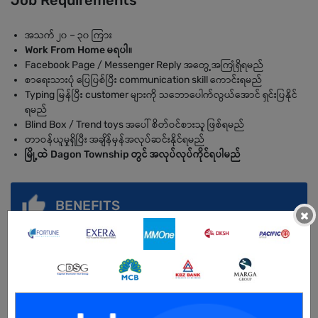
Job Requirements
အသက် ၂၀ – ၃၀ ကြား
Work From Home မရပါ။
Facebook Page / Messenger Reply အတွေ့အကြုံရှိရမည်
စာရေးသားပုံ ပြေပြစ်ပြီး communication skill ကောင်းရမည်
Typing မြန်ပြီး customer များကို သဘောပေါက်လွယ်အောင် ရှင်းပြနိုင်
ရမည်
Blind Box / Trend toys အပေါ် စိတ်ဝင်စားသူ ဖြစ်ရမည်
တာဝန်ယူမှုရှိပြီး အချိန်မှန်အလုပ်ဆင်းနိုင်ရမည်
မြို့ထဲ Dagon Township တွင် အလုပ်လုပ်ကိုင်ရပါမည်
BENEFITS
×
Working Hours: မနက် ၉:၀၀ – ညနေ ၇:၀၀