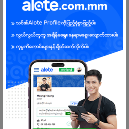
Female
Open To :
Already Expired
Don't have an account?
REGISTER NOW!