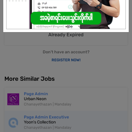
Male/Female
Open To :
Already Expired
Don't have an account?
REGISTER NOW!
More Similar Jobs
Page Admin
Urban Neon
Chanayethazan | Mandalay
Page Admin Executive
Yoon's Collection
Chanayethazan | Mandalay