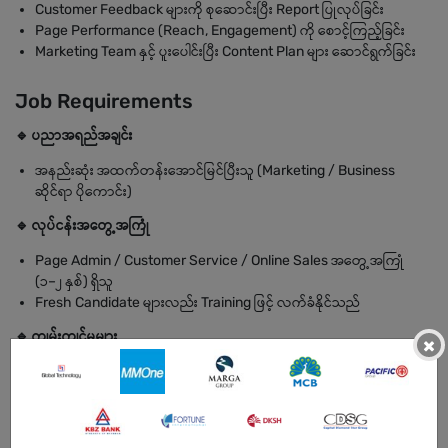
Customer Feedback များကို စုဆောင်းပြီး Report ပြုလုပ်ခြင်း
Page Performance (Reach, Engagement) ကို စောင့်ကြည့်ခြင်း
Marketing Team နှင့် ပူးပေါင်းပြီး Content Plan များ ဆောင်ရွက်ခြင်း
Job Requirements
🔹 ပညာအရည်အချင်း
အနည်းဆုံး အထက်တန်းအောင်မြင်ပြီးသူ (Marketing / Business
ဆိုင်ရာ ပိုကောင်း)
🔹 လုပ်ငန်းအတွေ့အကြုံ
Page Admin / Customer Service / Online Sales အတွေ့အကြုံ
(၁–၂ နှစ်) ရှိသူ
Fresh Candidate များလည်း Training ဖြင့် လက်ခံနိုင်သည်
🔹 ကျွမ်းကျင်မှုများ
×
Communication Skill ကောင်းမွန်ပြီး စာရေး/စာပြန်ကျွမ်းကျင်ရမည်
Facebook Page Management နှင့် Messenger Handling
ကျွမ်းကျင်ရမည်
Basic Content Writing Skill ရှိရမည်