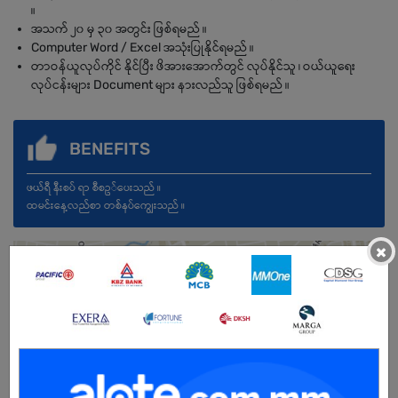
။
အသက် ၂၀ မှ ၃၀ အတွင်း ဖြစ်ရမည် ။
Computer Word / Excel အသုံးပြုနိုင်ရမည် ။
တာဝန်ယူလုပ်ကိုင် နိုင်ပြီး ဖိအားအောက်တွင် လုပ်နိုင်သူ ၊ ဝယ်ယူရေး
လုပ်ငန်းများ Document များ နားလည်သူ ဖြစ်ရမည် ။
BENEFITS
ဖယ်ရီ နီးစပ် ရာ စီစဥ်ပေးသည် ။
ထမင်းနေ့လည်စာ တစ်နပ်ကျွေးသည် ။
×