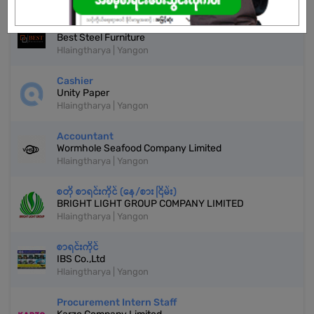
Junior Accountant
Best Steel Furniture
Hlaingtharya | Yangon
Cashier
Unity Paper
Hlaingtharya | Yangon
Accountant
Wormhole Seafood Company Limited
Hlaingtharya | Yangon
စတို စာရင်းကိုင် (နေ/စား ငြိမ်း)
BRIGHT LIGHT GROUP COMPANY LIMITED
Hlaingtharya | Yangon
စာရင်းကိုင်
IBS Co.,Ltd
Hlaingtharya | Yangon
Procurement Intern Staff