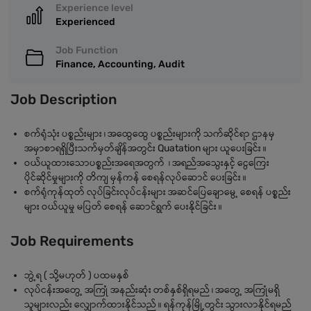
Experience level
Experienced
Job Function
Finance, Accounting, Audit
Job Description
စက်ရုံသုံး ပစ္စည်းများ ၊ အထွေထွေ ပစ္စည်းများကို သက်ဆိုင်ရာ ဌာနမှ
အမှာစာရရှိပြီးသက်မှတ်ချိန်အတွင်း Quatation များ ယူပေးခြင်း ။
ဝယ်ယူထားသောပစ္စည်းအရေအတွက် ၊ အရည်အသွေးနှင့် ငွေကြေး
ပိုင်ဆိုင်မှုများကို တိကျ မှန်ကန် စေရန်လုပ်ဆောင် ပေးခြင်း ။
စက်ရုံကုန်ထုတ် လုပ်ခြင်းလုပ်ငန်းများ အဆင်ပြေချောမွေ့ စေရန် ပစ္စည်း
များ ဝယ်ယူမှု မပြတ် စေရန် ဆောင်ရွက် ပေးနိုင်ခြင်း ။
Job Requirements
ဘွဲ့ရ ( သို့မဟုတ် ) ပထမနှစ်
လုပ်ငန်းအတွေ့ အကြုံ အနည်းဆုံး တစ်နှစ်ရှိရမည် ၊ အတွေ့ အကြုံမရှိ
သူများလည်း လျှောက်ထားနိုင်သည် ။ ရန်ကုန်မြို့တွင်း သွားလာနိုင်ရမည်