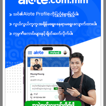
Male/Female
Open To :
Already Expired
Don't have an account?
REGISTER NOW!
More Similar Jobs
Cashier (female)
Pann Cherry Win Co., Ltd
Hlaingtharya | Yangon