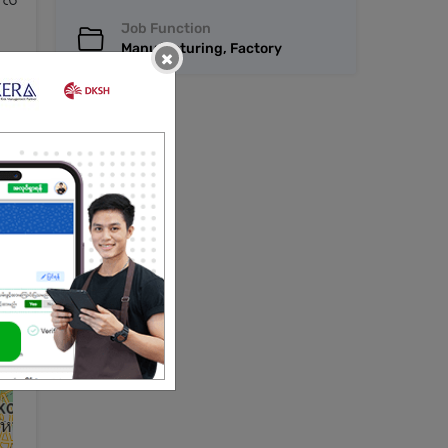
် လ
Job Function
Manufacturing, Factory
×