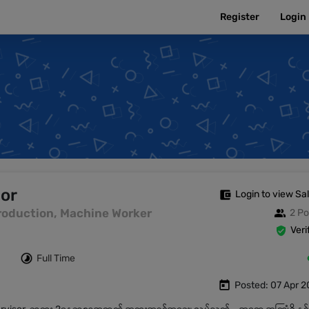
Register
Login
sor
Login to view Sa
| Production, Machine Worker
2 Po
Veri
Full Time
Posted: 07 Apr 