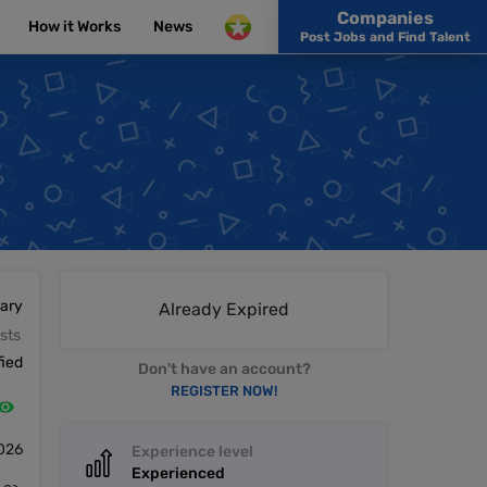
Companies
How it Works
News
Post Jobs and Find Talent
lary
Already Expired
sts
fied
Don't have an account?
REGISTER NOW!
2026
Experience level
Experienced