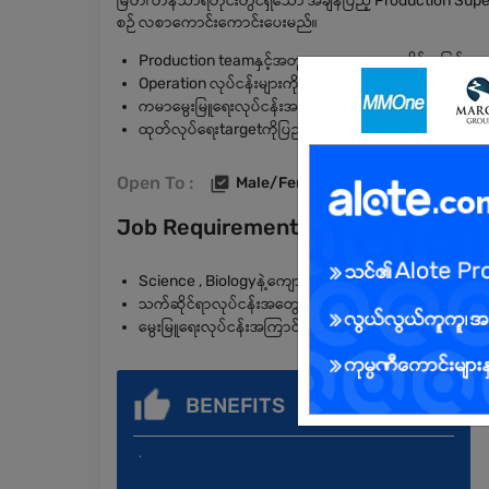
မြိတ်၊ တနင်္သာရီတိုင်းတွင်ရှိသော အချိန်ပြည့် Production 
စဉ် လစာကောင်းကောင်းပေးမည်။
Production teamနှင့်အတူတူoversea သွားနိုင်သူဖြစ်ရမ
Operation လုပ်ငန်းများကိုလုပ်ဆောင်တက်ရမည်။
ကမာမွေးမြူရေးလုပ်ငန်းအကြောင်းနားလည်သူဖြစ်ရမည်။
ထုတ်လုပ်ရေးtargetကိုပြည့်မှီအောင်လုပ်ကိုင်နိုင်ရမည်။
Open To :
Male/Female
Job Requirements
Science , Biologyနဲ့ကျောင်းပြီးထားသူဖြစ်ရမည်။
သက်ဆိုင်ရာလုပ်ငန်းအတွေ့အကြုံရှိသူဖြစ်ရမည်။
မွေးမြူရေးလုပ်ငန်းအကြာင်းနားလည်သူဖြစ်ရမည်။
BENEFITS
.