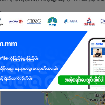
Supervisor ရာထူး 2နေရာစာအတွက် အထူးအခွင့်အရေး၊ လုပ်သက် - အတွေ့အကြုံရှိ နှင့
ည်။