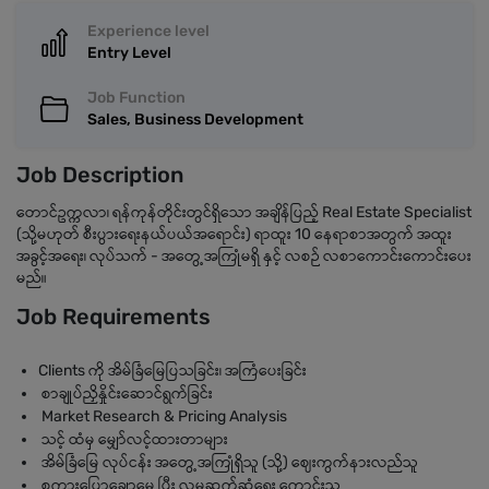
Experience level
Entry Level
Job Function
Sales, Business Development
Job Description
တောင်ဥက္ကလာ၊ ရန်ကုန်တိုင်းတွင်ရှိသော အချိန်ပြည့် Real Estate Specialist
(သို့မဟုတ် စီးပွားရေးနယ်ပယ်အရောင်း) ရာထူး 10 နေရာစာအတွက် အထူး
အခွင့်အရေး၊ လုပ်သက် - အတွေ့အကြုံမရှိ နှင့် လစဉ် လစာကောင်းကောင်းပေး
မည်။
Job Requirements
Clients ကို အိမ်ခြံမြေပြသခြင်း၊ အကြံပေးခြင်း
စာချုပ်ညှိနှိုင်းဆောင်ရွက်ခြင်း
Market Research & Pricing Analysis
သင့် ထံမှ မျှော်လင့်ထားတာများ
အိမ်ခြံမြေ လုပ်ငန်း အတွေ့အကြုံရှိသူ (သို့) ဈေးကွက်နားလည်သူ
စကားပြောချောမွေ့ပြီး လူမှုဆက်ဆံရေး ကောင်းသူ