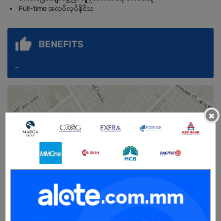
Full-time အလုပ်လုပ်နိုင်သူ
BENEFITS
_
×
Male/Female
Open To :