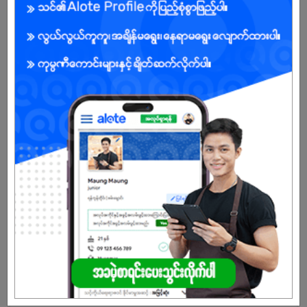
Already Expired
Don't have an account?
REGISTER NOW!
More Similar Jobs
Sales Executive
Little Sunshine
South Okkalapa | Yangon
Sales Executive
Global L S Myanmar (Exide Battery)
South Okkalapa | Yangon