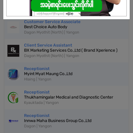
Crystal Dental clinic
Dagon Myothit (North) | Yangon
Customer Service Associate
Best Choice Auto Body
Dagon Myothit (North) | Yangon
Client Service Assistant
BX Marketing Services Co.,Ltd ( Brand Xperience )
Dagon Myothit (North) | Yangon
Receptionist
Myint Myat Maung Co.,Ltd
Hlaing | Yangon
Receptionist
Thukhamingalar Medical and Diagnostic Center
Kyauktada | Yangon
Receptionist
Innwa Maha Business Group Co.,Ltd
Dagon | Yangon