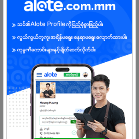
Female
Open To :
Already Expired
Don't have an account?
REGISTER NOW!
More Similar Jobs
Receptionist