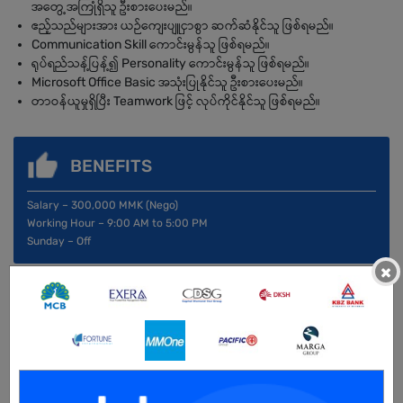
အတွေ့အကြုံရှိသူ ဦးစားပေးမည်။
ဧည့်သည်များအား ယဉ်ကျေးပျူငှာစွာ ဆက်ဆံနိုင်သူ ဖြစ်ရမည်။
Communication Skill ကောင်းမွန်သူ ဖြစ်ရမည်။
ရုပ်ရည်သန့်ပြန့်၍ Personality ကောင်းမွန်သူ ဖြစ်ရမည်။
Microsoft Office Basic အသုံးပြုနိုင်သူ ဦးစားပေးမည်။
တာဝန်ယူမှုရှိပြီး Teamwork ဖြင့် လုပ်ကိုင်နိုင်သူ ဖြစ်ရမည်။
BENEFITS
Salary – 300,000 MMK (Nego)
Working Hour – 9:00 AM to 5:00 PM
Sunday – Off
×