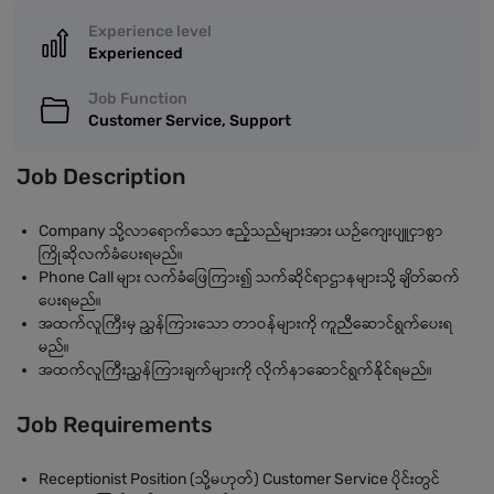
Experience level
Experienced
Job Function
Customer Service, Support
Job Description
Company သို့လာရောက်သော ဧည့်သည်များအား ယဉ်ကျေးပျူငှာစွာ
ကြိုဆိုလက်ခံပေးရမည်။
Phone Call များ လက်ခံဖြေကြား၍ သက်ဆိုင်ရာဌာနများသို့ ချိတ်ဆက်
ပေးရမည်။
အထက်လူကြီးမှ ညွှန်ကြားသော တာဝန်များကို ကူညီဆောင်ရွက်ပေးရ
မည်။
အထက်လူကြီးညွှန်ကြားချက်များကို လိုက်နာဆောင်ရွက်နိုင်ရမည်။
Job Requirements
Receptionist Position (သို့မဟုတ်) Customer Service ပိုင်းတွင်