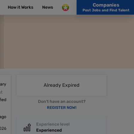
Companies
How it Works
News
Post Jobs and Find Talent
lary
Already Expired
st
fied
Don't have an account?
REGISTER NOW!
 ago
Experience level
2026
Experienced