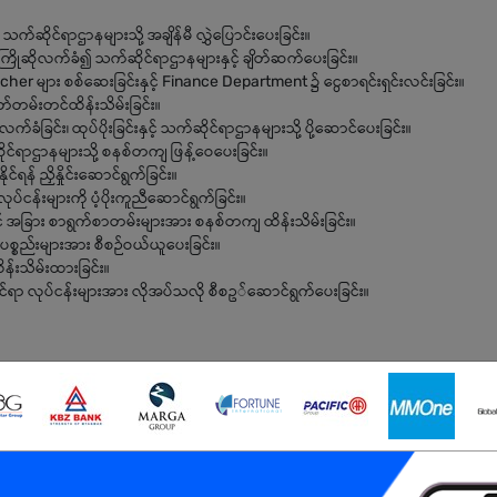
သက်ဆိုင်ရာဌာနများသို့ အချိန်မီ လွှဲပြောင်းပေးခြင်း။
ြိုဆိုလက်ခံ၍ သက်ဆိုင်ရာဌာနများနှင့် ချိတ်ဆက်ပေးခြင်း။
her များ စစ်ဆေးခြင်းနှင့် Finance Department ၌ ငွေစာရင်းရှင်းလင်းခြင်း။
တ်တမ်းတင်ထိန်းသိမ်းခြင်း။
ခြင်း၊ ထုပ်ပိုးခြင်းနှင့် သက်ဆိုင်ရာဌာနများသို့ ပို့ဆောင်ပေးခြင်း။
ုင်ရာဌာနများသို့ စနစ်တကျ ဖြန့်ဝေပေးခြင်း။
ိုင်ရန် ညှိနှိုင်းဆောင်ရွက်ခြင်း။
်ငန်းများကို ပံ့ပိုးကူညီဆောင်ရွက်ခြင်း။
ှင့် အခြား စာရွက်စာတမ်းများအား စနစ်တကျ ထိန်းသိမ်းခြင်း။
ပစ္စည်းများအား စီစဉ်ဝယ်ယူပေးခြင်း။
်းသိမ်းထားခြင်း။
ရာ လုပ်ငန်းများအား လိုအပ်သလို စီစဥ်ဆောင်ရွက်ပေးခြင်း။
်ထားသူ ဖြစ်ရမည်။
ice ပိုင်းတွင် လုပ်ငန်းအတွေ့အကြုံရှိသူများအား ဦးစားပေးမည်။
တာလုပ်ငန်းများအား အသုံးပြုနိုင်ရမည်။