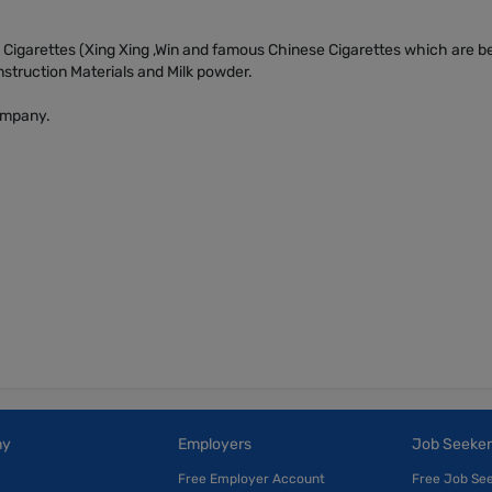
Cigarettes (Xing Xing ,Win and famous Chinese Cigarettes which are b
nstruction Materials and Milk powder.
ompany.
ny
Employers
Job Seeker
Free Employer Account
Free Job Se