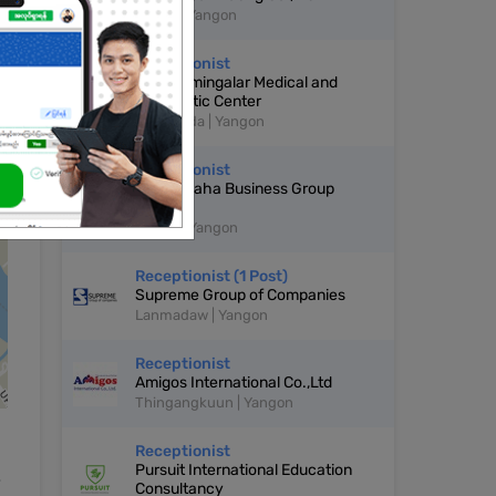
Hlaing | Yangon
Receptionist
Thukhamingalar Medical and
Diagnostic Center
Kyauktada | Yangon
Receptionist
Innwa Maha Business Group
Co.,Ltd
Dagon | Yangon
Receptionist (1 Post)
Supreme Group of Companies
Lanmadaw | Yangon
Receptionist
Amigos International Co.,Ltd
Thingangkuun | Yangon
Receptionist
Pursuit International Education
e
Consultancy