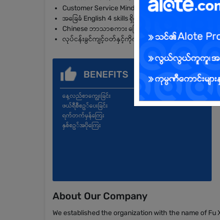
Customer Service Mindset ကောင်းမွန်ပြီး လူအများနှင့် ပ
အခြေခံ English 4 skills ရှိရမည်။
Chinese ဘာသာစကား ပြောဆိုနိုင်သူအား ပိုမိုဦးစားပေးပါ
လုပ်ငန်းခွင်ကျင့်ဝတ်နှင့်ကိုက်ညီသော ကိုယ်ရည်ကိုယ်သွေး
BENEFITS
နေ့လည်စာကျွေးခြင်း
ဖယ်ရီစီစဥ်ပေးခြင်း
ရက်တက်မှန်ကြေး
နှစ်စဥ်အပိုကြေး
About Our Company
We established the organization with the name of F