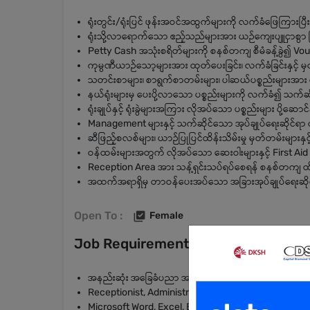
ရုံးတွင်း/ရုံးပြင် ဖုန်းအဝင်အထွက်များကို လက်ခံဖြေကြားပြီး 
ရုံးသို့လာရောက်သော ဧည့်သည်များအား ယဉ်ကျေးပျူငှာစွာ က
Petty Cash အသုံးစရိတ်များကို စနစ်တကျ စီမံခန့်ခွဲ၍ Vouc
ကုမ္ပဏီယာဉ်သော့များအား ထုတ်ပေးခြင်း၊ လက်ခံခြင်းနှင့် မှ
သတင်းစာများ၊ စာရွက်စာတမ်းများ၊ ပါဆယ်ပစ္စည်းများအား လက်ခံ
နယ်ရုံးများမှ ပေးပို့လာသော ပစ္စည်းများကို လက်ခံ၍ သက်ဆိ
ရုံးချုပ်နှင့် ရုံးခွဲများအကြား လိုအပ်သော ပစ္စည်းများ ပို့ဆောင်န
Management များနှင့် သက်ဆိုင်သော အုပ်ချုပ်ရေးဆိုင်ရာ လုပ
ဆီဖြည့်စလစ်များ၊ ယာဉ်ပြုပြင်ထိန်းသိမ်းမှု မှတ်တမ်းများန
ဝန်ထမ်းများအတွက် လိုအပ်သော ဆေးဝါးများနှင့် First Aid 
Reception Area အား သန့်ရှင်းသပ်ရပ်စေရန် စနစ်တကျ ထိန
အထက်အရာရှိမှ တာဝန်ပေးအပ်သော အခြားအုပ်ချုပ်ရေးဆိုင်
Open To :
Female
Job Requirements
အနည်းဆုံး အခြေခံပညာ အထက်တန်း (၁၀ တန်း) အောင်မြင
Receptionist, Administration သို့မဟုတ် Customer Serv
Microsoft Word, Excel, Email နှင့် အခြေခံရုံးသုံးကွန်ပျူ