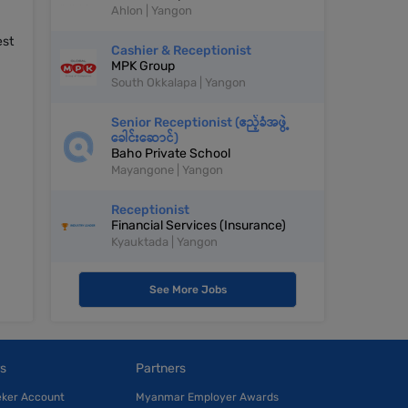
Ahlon | Yangon
est
Cashier & Receptionist
MPK Group
South Okkalapa | Yangon
Senior Receptionist (ဧည့်ခံအဖွဲ့
ခေါင်းဆောင်)
Baho Private School
Mayangone | Yangon
Receptionist
Financial Services (Insurance)
Kyauktada | Yangon
See More Jobs
s
Partners
eker Account
Myanmar Employer Awards