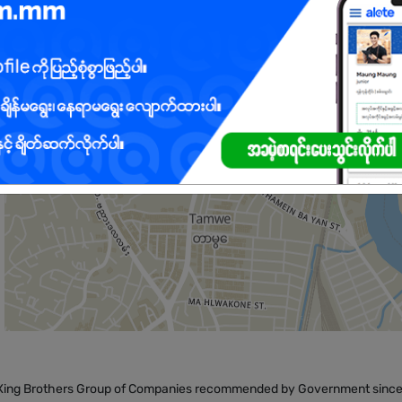
ူးပေါင်းဆောင်ရွက်နိုင်ရမည်။
မည်။
ကောင်းမွန်၍ သပ်ရပ်သန့်ရှင်းသော အသွင်အပြင်ရှိရမည်။
u Xing Brothers Group of Companies recommended by Government sinc